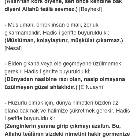
(Allah’tan kork diyene, sen önce kendine bak
[Beyheki]
diyeni Allahü teâlâ sevmez.)
Müslüman, örnek insan olmalı, zorluk
-
çıkarmamalıdır. Hadis-i şerifte buyuruldu ki:
(Müslüman, kolaylaştırır, müşkülat çıkarmaz.)
[Nesai]
Elden çıkana veya ele geçmeyene üzülmemek
-
gerekir. Hadis-i şerifte buyuruldu ki:
(Dünyadan nasibine razı olan, nasip olmayana
[E Nuaym]
üzülmeyen güzel ahlaklıdır.)
Huzurlu olmak için, dünya nimetleri bizden az
-
olana bakmak ve halimize şükretmek gerekir. Hadis-
i şerifte buyuruldu ki:
(Zenginlerin yanına girip çıkmayı azaltın. Bu,
Allahü teâlânın sizdeki nimetini hakir görmenize