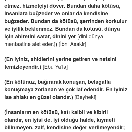
etmez, hizmetçiyi döver. Bundan daha kötüsü,
insanlara buğzeder ve onlar da kendisine
buğzeder. Bundan da kötüsü, şerrinden korkulur
ve iyilik beklenmez. Bundan da kötüsü, dünya
[dini dünya
için ahiretini satar, dinini yer
menfaatine alet eder.]
[İbni Asakir]
)
(En iyiniz, ahidlerini yerine getiren ve nefsini
[Ebu Ya’la]
temizleyendir.)
(En kötünüz, bağırarak konuşan, belagatla
konuşmaya zorlanan ve çok laf edendir. En iyiniz
[Beyheki]
ise ahlakı en güzel olandır.)
(İnsanların en kötüsü, katı kalbli ve kibirli
olandır, en iyisi de, iyi olduğu halde, kıymeti
bilinmeyen, zaif, kendisine değer verilmeyendir;