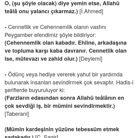
O, (şu şöyle olacak) diye yemin etse, Allahü
[İ.Ahmed]
teâlâ onu yalancı çıkarmaz.)
Cennetlik ve Cehennemlik olanın vasfını
-
Peygamber efendimiz şöyle bildiriyor:
(Cehennemlik olan kabadır. Ehline, arkadaşına
ve topluma karşı kaba davranır. Cennetlik olan
[Deylemi]
ise, mütevazı ve zahid olur.)
Ödünç veya hediye vererek yahut bir yardımda
-
bulunarak insanları sevindirmek çok sevaptır. Hadis-i
şeriflerde buyuruluyor ki:
(Farzların edasından sonra Allahü teâlânın en
çok sevdiği iş, bir mümini sevindirmektir.)
[Taberani]
(Mümin kardeşinin yüzüne tebessüm etmek
[C. Sagir]
sadakadır.)