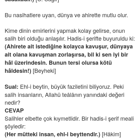
Bu nasihatlere uyan, dünya ve ahirette mutlu olur.
Kime dinin emirlerini yapmak kolay gelirse, onun
salih biri olduğu anlaşılır. Hadis-i şerifte buyuruldu ki:
(Ahirete ait istediğine kolayca kavuşur, dünyaya
ait olana kavuşman zorlaşırsa, bil ki sen iyi bir
hâl üzerindesin. Bunun tersi olursa kötü
[Beyheki]
hâldesin!)
Ehl-i beytin, büyük faziletini biliyoruz. Peki
Sual:
salih insanların, Allahü teâlânın yanındaki değeri
nedir?
CEVAP
Salihler elbette çok kıymetlidir. Bir hadis-i şerif meali
şöyledir:
[Hâkim]
(Her mütteki insan, ehl-i beyttendir.)