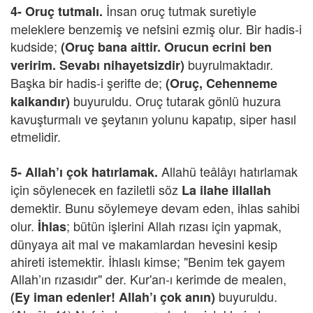
İnsan oruç tutmak suretiyle
4- Oruç tutmalı.
meleklere benzemiş ve nefsini ezmiş olur. Bir hadis-i
kudside;
(Oruç bana aittir. Orucun ecrini ben
buyrulmaktadır.
veririm. Sevabı nihayetsizdir)
Başka bir hadis-i şerifte de;
(Oruç, Cehenneme
buyuruldu. Oruç tutarak gönlü huzura
kalkandır)
kavuşturmalı ve şeytanın yolunu kapatıp, siper hasıl
etmelidir.
Allahü teâlâyı hatırlamak
5-
Allah’ı çok hatırlamak.
için söylenecek en faziletli söz
La ilahe illallah
demektir.
Bunu söylemeye devam eden, ihlas sahibi
olur.
; bütün işlerini Allah rızası için yapmak,
İhlas
dünyaya ait mal ve makamlardan hevesini kesip
ahireti istemektir. İhlaslı kimse; "Benim tek gayem
Allah’ın rızasıdır" der. Kur'an-ı kerimde de mealen,
buyuruldu.
(Ey iman edenler! Allah’ı çok anın)