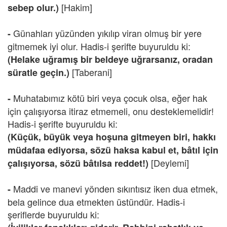
[Hakim]
sebep olur.)
Günahları yüzünden yıkılıp viran olmuş bir yere
-
gitmemek iyi olur. Hadis-i şerifte buyuruldu ki:
(Helake uğramış bir beldeye uğrarsanız, oradan
[Taberani]
süratle geçin.)
Muhatabımız kötü biri veya çocuk olsa, eğer hak
-
için çalışıyorsa itiraz etmemeli, onu desteklemelidir!
Hadis-i şerifte buyuruldu ki:
(Küçük, büyük veya hoşuna gitmeyen biri, hakkı
müdafaa ediyorsa, sözü haksa kabul et, bâtıl için
[Deylemi]
çalışıyorsa, sözü bâtılsa reddet!)
Maddi ve manevi yönden sıkıntısız iken dua etmek,
-
bela gelince dua etmekten üstündür. Hadis-i
şeriflerde buyuruldu ki: