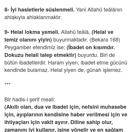
Yani Allahü teâlânın
8-
İyi hasletlerle süslenmeli.
ahlakıyla ahlaklanmaktır.
Allahü teâlâ,
9-
Helal lokma yemeli.
(Helal ve
buyurmaktadır. (Bekara 168)
temiz olanını yiyin)
Peygamber efendimiz ise;
(İbadet on kısımdır.
buyurdu. Biri de
Dokuzu helali talep etmektir)
bütün ibadetlerdir. Haram yiyen, ibadet etme gücünü
kendinde bulamaz. Helal yiyen de, günah işlemez.
***
Bir hadis-i şerif meali:
(Akıllı olan, dua ve ibadet için, nefsini muhasebe
için, ayıplarının kendisine haber verilmesi için ve
ihtiyaçları için vakit ayırır. Diline sahip olur,
zamanını iyi kullanır, işine yönelir ve en sağlam