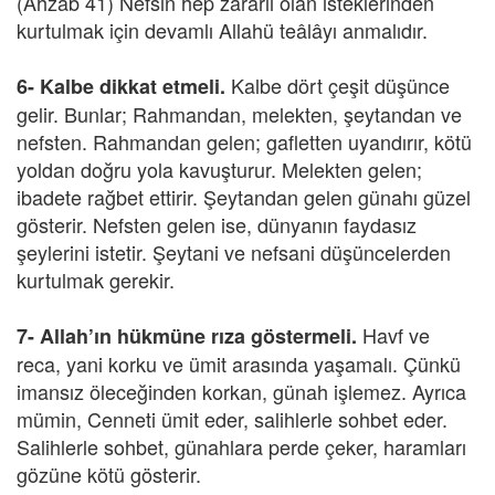
(Ahzâb 41) Nefsin hep zararlı olan isteklerinden
kurtulmak için devamlı Allahü teâlâyı anmalıdır.
Kalbe dört çeşit düşünce
6-
Kalbe dikkat etmeli.
gelir. Bunlar; Rahmandan, melekten, şeytandan ve
nefsten. Rahmandan gelen; gafletten uyandırır, kötü
yoldan doğru yola kavuşturur. Melekten gelen;
ibadete rağbet ettirir. Şeytandan gelen günahı güzel
gösterir. Nefsten gelen ise, dünyanın faydasız
şeylerini istetir. Şeytani ve nefsani düşüncelerden
kurtulmak gerekir.
Havf ve
7-
Allah’ın hükmüne rıza göstermeli.
reca, yani korku ve ümit arasında yaşamalı. Çünkü
imansız öleceğinden korkan, günah işlemez. Ayrıca
mümin, Cenneti ümit eder, salihlerle sohbet eder.
Salihlerle sohbet, günahlara perde çeker, haramları
gözüne kötü gösterir.