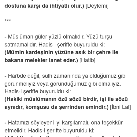
[Deylemi]
dostuna karşı da ihtiyatlı olur.)
***
Müslüman güler yüzlü olmalıdır. Yüzü turşu
-
satmamalıdır. Hadis-i şerifte buyuruldu ki:
(Mümin kardeşinin yüzüne asık bir çehre ile
[Hatib]
bakana melekler lanet eder.)
Harbde değil, sulh zamanında ya olduğumuz gibi
-
görünmeliyiz veya göründüğümüz gibi olmalıyız.
Hadis-i şerifte buyuruldu ki:
(Hakiki müslümanın özü sözü birdir, işi ile sözü
[İbni Lal]
aynıdır, komşusu da şerrinden emindir.)
Hatamızı söyleyeni iyi karşılamalı, ona teşekkür
-
etmelidir. Hadis-i şerifte buyuruldu ki: