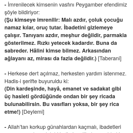
İmrenilecek kimsenin vasfını Peygamber efendimiz
-
şöyle bildiriyor:
(Şu kimseye imrenilir: Malı azdır, çoluk çocuğu
namaz kılar, oruç tutar. İbadetini gizlemeye
çalışır. Tanıyanı azdır, meşhur değildir, parmakla
gösterilmez. Rızkı yetecek kadardır. Buna da
sabreder. Hâlini kimse bilmez. Arkasından
[Taberani]
ağlayanı az, mirası da fazla değildir.)
Herkese dert açılmaz, herkesten yardım istenmez.
-
Hadis-i şerifte buyuruldu ki:
(Din kardeşinde, hayâ, emanet ve sadakat gibi
üç hasleti gördüğünde ondan bir şey ricada
bulunabilirsin. Bu vasıfları yoksa, bir şey rica
[Deylemi]
etme!)
Allah’tan korkup günahlardan kaçmalı, ibadetleri
-