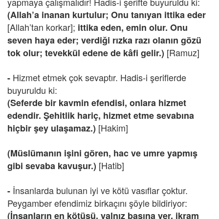
yapmaya çalışmalıdır! Hadis-i şerifte buyuruldu ki:
(Allah’a inanan kurtulur; Onu tanıyan ittika eder
[Allah’tan korkar];
ittika eden, emin olur. Onu
seven haya eder; verdiği rızka razı olanın gözü
[Ramuz]
tok olur; tevekkül edene de kâfi gelir.)
Hizmet etmek çok sevaptır. Hadis-i şeriflerde
-
buyuruldu ki:
(Seferde bir kavmin efendisi, onlara hizmet
edendir. Şehitlik hariç, hizmet etme sevabına
[Hakim]
hiçbir şey ulaşamaz.)
(Müslümanın işini gören, hac ve umre yapmış
[Hatib]
gibi sevaba kavuşur.)
İnsanlarda bulunan iyi ve kötü vasıflar çoktur.
-
Peygamber efendimiz birkaçını şöyle bildiriyor:
(İnsanların en kötüsü, yalnız başına yer, ikram