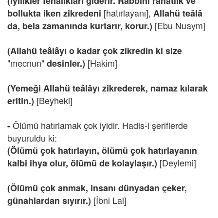
(İyilikler fenalıkları giderir. Rabbini rahatlık ve
[hatırlayanı],
bollukta iken zikredeni
Allahü teâlâ
[Ebu Nuaym]
da, bela zamanında kurtarır, korur.)
(Allahü teâlâyı o kadar çok zikredin ki size
"mecnun"
[Hakim]
desinler.)
(Yemeği Allahü teâlâyı zikrederek, namaz kılarak
[Beyheki]
eritin.)
Ölümü hatırlamak çok iyidir. Hadis-i şeriflerde
-
buyuruldu ki:
(Ölümü çok hatırlayın, ölümü çok hatırlayanın
[Deylemi]
kalbi ihya olur, ölümü de kolaylaşır.)
(Ölümü çok anmak, insanı dünyadan çeker,
[İbni Lal]
günahlardan sıyırır.)