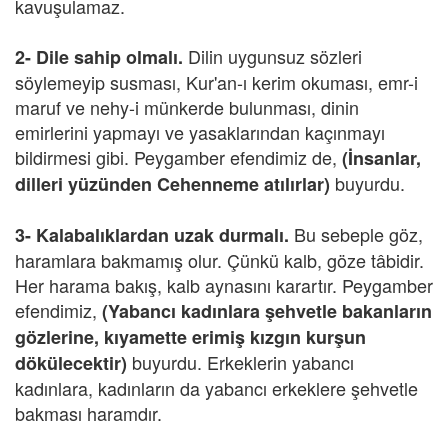
kavuşulamaz.
Dilin uygunsuz sözleri
2-
Dile sahip olmalı.
söylemeyip susması, Kur'an-ı kerim okuması, emr-i
maruf ve nehy-i münkerde bulunması, dinin
emirlerini yapmayı ve yasaklarından kaçınmayı
bildirmesi gibi. Peygamber efendimiz de,
(İnsanlar,
buyurdu.
dilleri yüzünden Cehenneme atılırlar)
Bu sebeple göz,
3-
Kalabalıklardan uzak durmalı.
haramlara bakmamış olur. Çünkü kalb, göze tâbidir.
Her harama bakış, kalb aynasını karartır. Peygamber
efendimiz,
(Yabancı kadınlara şehvetle bakanların
gözlerine, kıyamette erimiş kızgın kurşun
buyurdu. Erkeklerin yabancı
dökülecektir)
kadınlara, kadınların da yabancı erkeklere şehvetle
bakması haramdır.