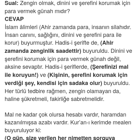
Zengin olmak, dinini ve şerefini korumak için
Sual:
para vermek günah mıdır?
CEVAP
İslam âlimleri (Ahir zamanda para, insanın silahıdır.
İnsan canını, sağlığını, dinini ve şerefini para ile
korur) buyurmuştur. Hadis-i şerifte de,
(Ahir
buyuruldu. Dinini ve
zamanda zenginlik saadettir)
şerefini korumak için para vermek günah değil,
aksine sevaptır. Hadis-i şeriflerde,
(Şerefinizi mal
ve
ile koruyun!)
(Kişinin, şerefini korumak için
buyuruldu.
verdiği şey, kendisi için sadaka olur)
Her türlü tedbire rağmen, zengin olamayan da,
haline şükretmeli, fakirliğe sabretmelidir.
Mal ne kadar çok olursa hesabı vardır, haramdan
kazanılmışsa azabı vardır. Kur’an-ı kerimde mealen
buyuruluyor ki:
(O gün, size verilen her nimetten sorguya