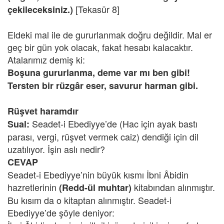
[Tekasür 8]
çekileceksiniz.)
Eldeki mal ile de gururlanmak doğru değildir. Mal er
geç bir gün yok olacak, fakat hesabı kalacaktır.
Atalarımız demiş ki:
Boşuna gururlanma, deme var mı ben gibi!
Tersten bir rüzgâr eser, savurur harman gibi.
Rüşvet haramdır
Seadet-i Ebediyye’de (Hac için ayak bastı
Sual:
parası, vergi, rüşvet vermek caiz) dendiği için dil
uzatılıyor. İşin aslı nedir?
CEVAP
Seadet-i Ebediyye’nin büyük kısmı İbni Âbidin
hazretlerinin
kitabından alınmıştır.
(Redd-ül muhtar)
Bu kısım da o kitaptan alınmıştır. Seadet-i
Ebediyye’de şöyle deniyor: