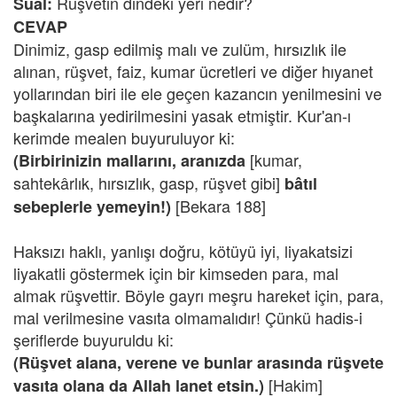
Rüşvetin dindeki yeri nedir?
Sual:
CEVAP
Dinimiz, gasp edilmiş malı ve zulüm, hırsızlık ile
alınan, rüşvet, faiz, kumar ücretleri ve diğer hıyanet
yollarından biri ile ele geçen kazancın yenilmesini ve
başkalarına yedirilmesini yasak etmiştir. Kur'an-ı
kerimde mealen buyuruluyor ki:
[kumar,
(Birbirinizin mallarını, aranızda
sahtekârlık, hırsızlık, gasp, rüşvet gibi]
bâtıl
[Bekara 188]
sebeplerle yemeyin!)
Haksızı haklı, yanlışı doğru, kötüyü iyi, liyakatsizi
liyakatli göstermek için bir kimseden para, mal
almak rüşvettir. Böyle gayrı meşru hareket için, para,
mal verilmesine vasıta olmamalıdır! Çünkü hadis-i
şeriflerde buyuruldu ki:
(Rüşvet alana, verene ve bunlar arasında rüşvete
[Hakim]
vasıta olana da Allah lanet etsin.)