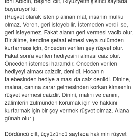
İbni Âbidin, beşinci cilt, ikiyüzyetmişikinci sayfada
buyuruyor ki:
(Rüşvet olarak istenip alınan mal, insanın mülkü
olmaz. Veren, geri isteyebilir. İstemeden verdi ise,
geri isteyemez. Fakat alanın geri vermesi vacib olur.
Bir âlime, kendine şefaat etmesi veya zulümden
kurtarması için, önceden verilen şey rüşvet olur.
Fakat sonra verilen hediyesini alması caiz olur.
Önceden istemesi haramdır. Önceden verilen
hediyeyi alması caizdir, denildi. Hocanın
talebesinden hediye alması da caiz denildi. Dinine,
malına, canına zarar gelmesinden korkan kimsenin
rüşvet vermesi caizdir. Dinini, malını ve canını,
zâlimlerin zulmünden korumak için ve hakkını
kurtarmak için bir şey vermek rüşvet olmaz. Alana
günah olur.)
Dördüncü cilt, üçyüzüncü sayfada hakimin rüşvet