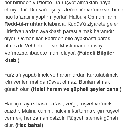
her birinden yüzlerce lira rüşvet almaktan haya
etmiyorlar. Din kardeşi, yüzlerce lira vermezse, buna
hac farizasını yaptırmıyorlar. Halbuki Osmanlıların
kitabında, Kudüs’ü ziyarete gelen
Redd-ül-muhtar
Hristiyanlardan ayakbastı parası almak haramdır
diyor. Osmanlılar, kâfirden bile ayakbastı parası
almazdı. Vehhabiler ise, Müslümandan istiyor.
Vermezse, ibadete mani oluyor.
(Faideli Bilgiler
kitabı)
Farzları yapabilmek ve haramlardan kurtulabilmek
için verilen mal da rüşvet olmaz. Bunları almak
günah olur.
(Helal haram ve şüpheli şeyler bahsi)
Hac için ayak bastı parası, vergi, rüşvet vermek
caizdir. Malını, canını, hakkını kurtarmak için rüşvet
vermek, her zaman caizdir. Rüşvet istemek günah
olur.
(Hac bahsi)