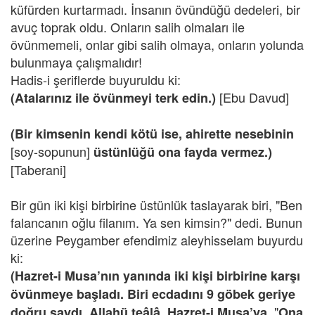
küfürden kurtarmadı. İnsanın övündüğü dedeleri, bir
avuç toprak oldu. Onların salih olmaları ile
övünmemeli, onlar gibi salih olmaya, onların yolunda
bulunmaya çalışmalıdır!
Hadis-i şeriflerde buyuruldu ki:
[Ebu Davud]
(Atalarınız ile övünmeyi terk edin.)
(Bir kimsenin kendi kötü ise, ahirette nesebinin
[soy-sopunun]
üstünlüğü ona fayda vermez.)
[Taberani]
Bir gün iki kişi birbirine üstünlük taslayarak biri, "Ben
falancanın oğlu filanım. Ya sen kimsin?" dedi. Bunun
üzerine Peygamber efendimiz aleyhisselam buyurdu
ki:
(Hazret-i Musa’nın yanında iki kişi birbirine karşı
övünmeye başladı. Biri ecdadını 9 göbek geriye
"
doğru saydı. Allahü teâlâ, Hazret-i Musa’ya,
Ona