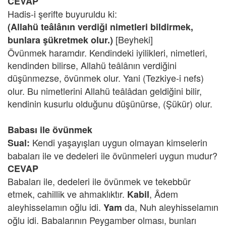
CEVAP
Hadis-i şerifte buyuruldu ki:
(Allahü teâlânın verdiği nimetleri bildirmek,
[Beyheki]
bunlara şükretmek olur.)
Övünmek haramdır. Kendindeki iyilikleri, nimetleri,
kendinden bilirse, Allahü teâlânın verdiğini
düşünmezse, övünmek olur. Yani (Tezkiye-i nefs)
olur. Bu nimetlerini Allahü teâlâdan geldiğini bilir,
kendinin kusurlu olduğunu düşünürse, (Şükür)
olur.
Babası ile övünmek
Kendi yaşayışları uygun olmayan kimselerin
Sual:
babaları ile ve dedeleri ile övünmeleri uygun mudur?
CEVAP
Babaları ile, dedeleri ile övünmek ve tekebbür
etmek, cahillik ve ahmaklıktır.
,
Âdem
Kabil
aleyhisselamın oğlu idi.
da, Nuh aleyhisselamın
Yam
oğlu idi. Babalarının Peygamber olması, bunları