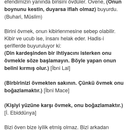
efendimizin yanında birisini övdüler. Övene,
(Onun
buyurdu.
boynunu kestin, duyarsa iflah olmaz)
(Buhari, Müslim)
Birini övmek, onun kibirlenmesine sebep olabilir.
Kibir ve ucub ise, insanı helak eder. Hadis-i
şeriflerde buyuruluyor ki:
(Din kardeşinden bir ihtiyacını isterken onu
övmekle söze başlamayın. Böyle yapan onun
[İbni Lal]
belini kırmış olur.)
(Birbirinizi övmekten sakının. Çünkü övmek onu
[İbni Mace]
boğazlamaktır.)
(Kişiyi yüzüne karşı övmek, onu boğazlamaktır.)
[İ. Ebiddünya]
Bizi öven bize iyilik etmiş olmaz. Bizi arkadan