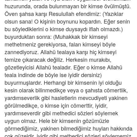
huzurunda, orada bulunmayan bir kimse övülmüştü.
Öven şahsa karşı Resulullah efendimiz: (Yazıklar
olsun sana! O kişinin boynunu kopardın. Eğer senin
bu söylediklerini o kimse duysaydı iflah olmazdı.)
buyurduktan sonra: (Muhakkak bir kimseyi
methetmeniz gerekiyorsa, falan kimseyi böyle
zannediyoruz. Allahü tealaya karşı hiç kimseyi
temize çıkaracak değiliz. Herkesin murakıbı,
gözetleyicisi Allahü tealadır. Eğer o kimse Allahü
teala indinde de böyle ise iyidir dersiniz)
buyurmuşlardır. Herhangi bir kimsenin iyi olduğu
kesin olarak bilinmedikçe veya o şahısta cömertlik,
yardımseverlik gibi hasletlerin mevcudiyeti yakinen
görülmedikçe, o kimse için cömerttir, iyidir,
yardımseverdir gibi methedici sözleri söylemek
uygun olmaz. Hele bir kimsenin gözümüzle
görmediğimiz, yakinen bilmediğimiz huyları hakkında
çok güzeldir, iyidir gibi methedici sözleri söylememiz