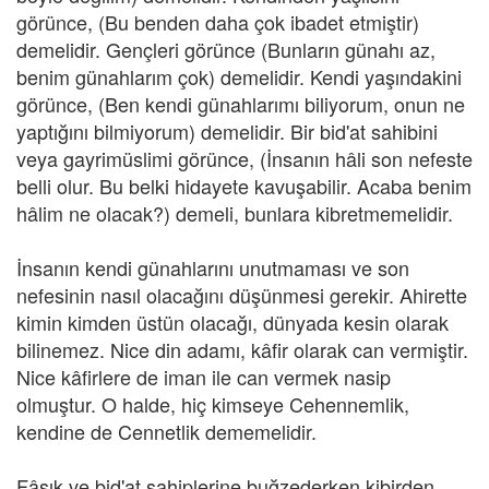
görünce, (Bu benden daha çok ibadet etmiştir)
demelidir. Gençleri görünce (Bunların günahı az,
benim günahlarım çok) demelidir. Kendi yaşındakini
görünce, (Ben kendi günahlarımı biliyorum, onun ne
yaptığını bilmiyorum) demelidir. Bir bid'at sahibini
veya gayrimüslimi görünce, (İnsanın hâli son nefeste
belli olur. Bu belki hidayete kavuşabilir. Acaba benim
hâlim ne olacak?) demeli, bunlara kibretmemelidir.
İnsanın kendi günahlarını unutmaması ve son
nefesinin nasıl olacağını düşünmesi gerekir. Ahirette
kimin kimden üstün olacağı, dünyada kesin olarak
bilinemez. Nice din adamı, kâfir olarak can vermiştir.
Nice kâfirlere de iman ile can vermek nasip
olmuştur. O halde, hiç kimseye Cehennemlik,
kendine de Cennetlik dememelidir.
Fâsık ve bid'at sahiplerine buğzederken kibirden