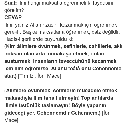
İlmi hangi maksatla öğrenmeli ki faydasını
Sual:
görelim?
CEVAP
İlmi, yalnız Allah rızasını kazanmak için öğrenmek
gerekir. Başka maksatlarla öğrenmek, caiz değildir.
Hadis-i şeriflerde buyuruldu ki:
(Kim âlimlere övünmek, sefihlerle, cahillerle, aklı
noksan olanlarla münakaşa etmek, onları
susturmak, insanların teveccühünü kazanmak
için ilim öğrenirse, Allahü teâlâ onu Cehenneme
[Tirmizi, İbni Mace]
atar.)
(Âlimlere övünmek, sefihlerle mücadele etmek
maksadıyla ilim tahsil etmeyin! Toplantılarda
ilimle üstünlük taslamayın! Böyle yapanın
[İbni
gideceği yer, Cehennemdir Cehennem.)
Mace]