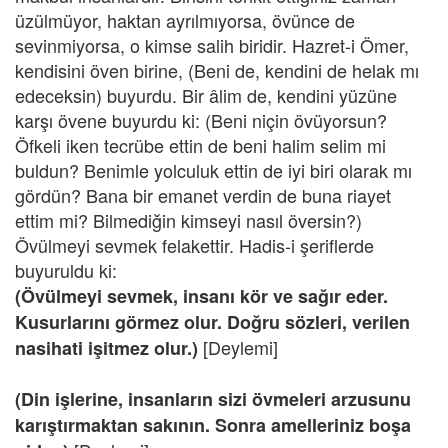
üzülmüyor, haktan ayrılmıyorsa, övünce de
sevinmiyorsa, o kimse salih biridir. Hazret-i Ömer,
kendisini öven birine, (Beni de, kendini de helak mı
edeceksin) buyurdu. Bir âlim de, kendini yüzüne
karşı övene buyurdu ki: (Beni niçin övüyorsun?
Öfkeli iken tecrübe ettin de beni halim selim mi
buldun? Benimle yolculuk ettin de iyi biri olarak mı
gördün? Bana bir emanet verdin de buna riayet
ettim mi? Bilmediğin kimseyi nasıl översin?)
Övülmeyi sevmek felakettir. Hadis-i şeriflerde
buyuruldu ki:
(Övülmeyi sevmek, insanı kör ve sağır eder.
Kusurlarını görmez olur. Doğru sözleri, verilen
[Deylemi]
nasihati işitmez olur.)
(Din işlerine, insanların sizi övmeleri arzusunu
karıştırmaktan sakının. Sonra amelleriniz boşa