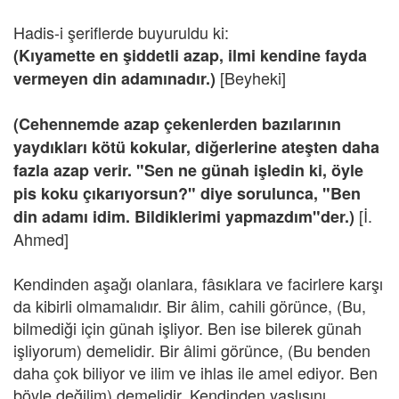
Hadis-i şeriflerde buyuruldu ki:
(Kıyamette en şiddetli azap, ilmi kendine fayda
[Beyheki]
vermeyen din adamınadır.)
(Cehennemde azap çekenlerden bazılarının
yaydıkları kötü kokular, diğerlerine ateşten daha
fazla azap verir. "Sen ne günah işledin ki, öyle
pis koku çıkarıyorsun?" diye sorulunca, "Ben
[İ.
din adamı idim. Bildiklerimi yapmazdım"der.)
Ahmed]
Kendinden aşağı olanlara, fâsıklara ve facirlere karşı
da kibirli olmamalıdır. Bir âlim, cahili görünce, (Bu,
bilmediği için günah işliyor. Ben ise bilerek günah
işliyorum) demelidir. Bir âlimi görünce, (Bu benden
daha çok biliyor ve ilim ve ihlas ile amel ediyor. Ben
böyle değilim) demelidir. Kendinden yaşlısını