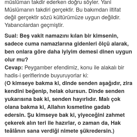
müslüman takdir ederken doğru söyler. Yani
Müslümanın takdiri gerçektir. Bu bakımdan iltifat
değil gerçektir sözü kültürümüze uygun değildir.
Yabancılardan geçmiştir.
Sual: Beş vakit namazını kılan bir kimsenin,
sadece cuma namazlarına gidenleri ölçü alarak,
ben onlara göre daha iyiyim demesi dinen uygun
olur mu?
Peygamber efendimiz, konu ile alakalı bir
Cevap:
hadis-i şeriflerinde buyuruyorlar ki:
(O kimseye bakma ki, dinde senden aşağıdır, zira
kendini beğenip, helak olursun. Dinde senden
yukarısına bak ki, senden hayırlıdır. Malı çok
olana bakma ki, Allahın kısmetine gadab
edersin. Şu kimseye bak ki, yiyeceğini zahmet
çekerek alın teri ile hazırlar, o zaman da, Hak
teâlânın sana verdiği nimete şükredersin.)