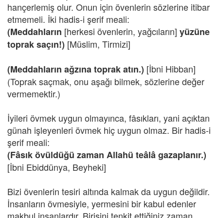
hançerlemiş olur. Onun için övenlerin sözlerine itibar
etmemeli. İki hadis-i şerif meali:
[herkesi övenlerin, yağcıların]
(Meddahların
yüzüne
[Müslim, Tirmizi]
toprak saçın!)
[İbni Hibban]
(Meddahların ağzına toprak atın.)
(Toprak saçmak, onu aşağı bilmek, sözlerine değer
vermemektir.)
İyileri övmek uygun olmayınca, fâsıkları, yani açıktan
günah işleyenleri övmek hiç uygun olmaz. Bir hadis-i
şerif meali:
(Fâsık övüldüğü zaman Allahü teâlâ gazaplanır.)
[İbni Ebiddünya, Beyheki]
Bizi övenlerin tesiri altında kalmak da uygun değildir.
İnsanların övmesiyle, yermesini bir kabul edenler
makbul insanlardır. Birisini tenkit ettiğiniz zaman