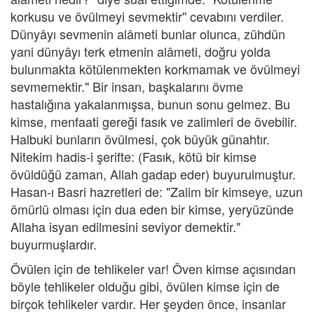
korkusu ve övülmeyi sevmektir'' cevabını verdiler.
Dünyâyı sevmenin alâmeti bunlar olunca, zühdün
yani dünyâyı terk etmenin alâmeti, doğru yolda
bulunmakta kötülenmekten korkmamak ve övülmeyi
sevmemektir." Bir insan, başkalarını övme
hastalığına yakalanmışsa, bunun sonu gelmez. Bu
kimse, menfaati gereği fasık ve zalimleri de övebilir.
Halbuki bunların övülmesi, çok büyük günahtır.
Nitekim hadis-i şerifte: (Fasık, kötü bir kimse
övüldüğü zaman, Allah gadap eder) buyurulmuştur.
Hasan-ı Basri hazretleri de: "Zalim bir kimseye, uzun
ömürlü olması için dua eden bir kimse, yeryüzünde
Allaha isyan edilmesini seviyor demektir."
buyurmuşlardır.
Övülen için de tehlikeler var! Öven kimse açısından
böyle tehlikeler olduğu gibi, övülen kimse için de
birçok tehlikeler vardır. Her şeyden önce, insanlar