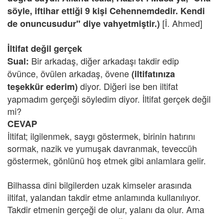
söyle, iftihar ettiği 9 kişi Cehennemdedir. Kendi
[İ. Ahmed]
de onuncusudur" diye vahyetmiştir.)
İltifat değil gerçek
Bir arkadaş, diğer arkadaşı takdir edip
Sual:
övünce, övülen arkadaş, övene
(iltifatınıza
diyor. Diğeri ise ben iltifat
teşekkür ederim)
yapmadım gerçeği söyledim diyor. İltifat gerçek değil
mi?
CEVAP
İltifat; ilgilenmek, saygı göstermek, birinin hatırını
sormak, nazik ve yumuşak davranmak, teveccüh
göstermek, gönlünü hoş etmek gibi anlamlara gelir.
Bilhassa dini bilgilerden uzak kimseler arasında
iltifat, yalandan takdir etme anlamında kullanılıyor.
Takdir etmenin gerçeği de olur, yalanı da olur. Ama