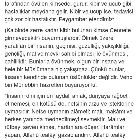
tarafından övülen kimsede, gurur, kibir ve ucub gibi
hastalıklar meydana gelir. Kibir ve ucup ise, tedavisi
çok zor bir hastalıktır. Peygamber efendimiz:
(Kalbinde zerre kadar kibir bulunan kimse Cennete
girmeyecektir) buyurmuşlardır. Ölmek üzere
yaratılan bir insanın, geçmişi, güzelliği, yakışıklılığı,
gençliği, mal ve mevki sahibi olması ile övünmesi,
cahilliktir. Bunlarla övünmek, olgun bir insana ve
hele bir Müslümana hiç yakışmaz. Çünkü bunlar,
insanın kendinde bulunan üstünlükler değildir. Vehb
bin Münebbih hazretleri buyuruyor ki:
"İnsanın dini için en faydalı ahlâk, dünyâya rağbet
etmemesi, en kötüsü de, nefsinin arzu ve isteklerine
uymasıdır. Nefse uymanın alâmeti; malı, makâmı ve
herkes yanında medhedilmeyi sevmektir. Malı ve
rütbeyi seven kimse, harâmlara düşer. Harâmları
yapan, Allahü teâlâyı gazablandırır. Allahü teâlâyı