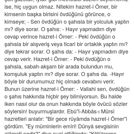
ise, hiç uygun olmaz. Nitekim hazret-i Ömer, bir
kimsenin başka birisini övdüğünü görünce, o
kimseye; - Sen övdüğün o şahısla bir yolculuk yaptın
mı? diye sorar. O şahıs: - Hayır yapmadım diye
cevap verince hazret-i Ömer: - Peki övdüğün o
şahısla bir alışveriş veya ticari bir ortaklık yaptın mı?
diye tekrar sorar. O şahıs da: - Hayır yapmadım diye
cevap verir. Hazret-i Ömer: - Peki övdüğün o
şahısla, sabah-akşam bir arada bulundun mu,
komşuluk yaptın mı? diye sorar. O şahıs da. -Hayır
böyle bir durumumuz hiç olmadı cevabını verir.
Bunun üzerine hazret-i Ömer: - Vallahi sen, övdüğün
o şahıs hakkında hiçbir şey bilmiyorsun. Bu halde
iken nasıl olur da onun hakkında böyle övücü sözler
söylersin! buyurmuşlardır. Ebü''l-Abbâs-ı Mürsî
hazretleri anlatır: "Bir gece rüyâmda hazret-i Ömer''i
gördüm. ''Ey müminlerin emîri! Dünyâ sevgisinin
alâmeti nedir?'' diye sual ettiğimde: ''Kötülenme