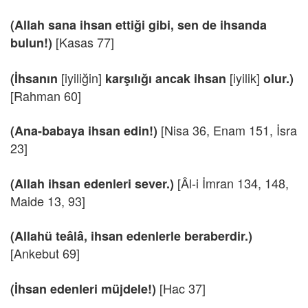
(Allah sana ihsan ettiği gibi, sen de ihsanda
[Kasas 77]
bulun!)
[iyiliğin]
[iyilik]
(İhsanın
karşılığı ancak ihsan
olur.)
[Rahman 60]
[Nisa 36, Enam 151, İsra
(Ana-babaya ihsan edin!)
23]
[Âl-i İmran 134, 148,
(Allah ihsan edenleri sever.)
Maide 13, 93]
(Allahü teâlâ, ihsan edenlerle beraberdir.)
[Ankebut 69]
[Hac 37]
(İhsan edenleri müjdele!)