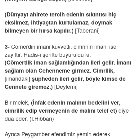
(Dünyayı ahirete tercih edenin sıkıntısı hiç
eksilmez, ihtiyaçtan kurtulamaz, doymak
[Taberani]
bilmeyen bir hırsa kapılır.)
Cömerdin imanı kuvvetli, cimrinin imanı ise
3-
zayıftır. Hadis-i şerifte buyuruldu ki:
(Cömertlik iman sağlamlığından ileri gelir. İmanı
sağlam olan Cehenneme girmez. Cimrilik,
[imandaki]
şüpheden ileri gelir, böyle kimse de
[Deylemi]
Cennete giremez.)
Bir melek,
(İnfak edenin malının bedelini ver,
diye
cimrilik edip vermeyenin de malını telef et)
dua eder. (İ.Hibban)
Ayrıca Peygamber efendimiz yemin ederek