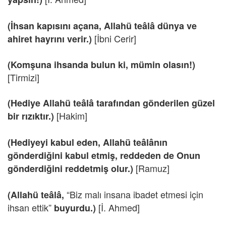
(İhsan kapısını açana, Allahü teâlâ dünya ve
[İbni Cerir]
ahiret hayrını verir.)
(Komşuna ihsanda bulun ki, mümin olasın!)
[Tirmizi]
(Hediye Allahü teâlâ tarafından gönderilen güzel
[Hakim]
bir rızıktır.)
(Hediyeyi kabul eden, Allahü teâlânın
gönderdiğini kabul etmiş, reddeden de Onun
[Ramuz]
gönderdiğini reddetmiş olur.)
“Biz malı insana ibadet etmesi için
(Allahü teâlâ,
ihsan ettik”
[İ. Ahmed]
buyurdu.)