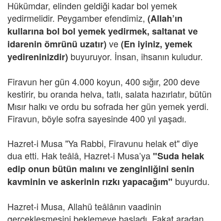
Hükümdar, elinden geldiği kadar bol yemek
yedirmelidir. Peygamber efendimiz,
(Allah’ın
kullarına bol bol yemek yedirmek, saltanat ve
ve
idarenin ömrünü uzatır)
(En iyiniz, yemek
buyuruyor. İnsan, ihsanın kuludur.
yedireninizdir)
Firavun her gün 4.000 koyun, 400 sığır, 200 deve
kestirir, bu oranda helva, tatlı, salata hazırlatır, bütün
Mısır halkı ve ordu bu sofrada her gün yemek yerdi.
Firavun, böyle sofra sayesinde 400 yıl yaşadı.
Hazret-i Musa "Ya Rabbi, Firavunu helak et" diye
dua etti. Hak teâlâ, Hazret-i Musa’ya
"Suda helak
edip onun bütün malını ve zenginliğini senin
buyurdu.
kavminin ve askerinin rızkı yapacağım"
Hazret-i Musa, Allahü teâlânın vaadinin
gerçekleşmesini beklemeye başladı. Fakat aradan