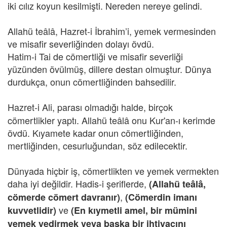
iki cılız koyun kesilmişti. Nereden nereye gelindi.
Allahü teâlâ, Hazret-i İbrahim’i, yemek vermesinden
ve misafir severliğinden dolayı övdü.
Hatim-i Tai de cömertliği ve misafir severliği
yüzünden övülmüş, dillere destan olmuştur. Dünya
durdukça, onun cömertliğinden bahsedilir.
Hazret-i Ali,
parası olmadığı halde, birçok
cömertlikler yaptı. Allahü teâlâ onu Kur'an-ı kerimde
övdü. Kıyamete kadar onun cömertliğinden,
mertliğinden, cesurluğundan, söz edilecektir.
Dünyada hiçbir iş, cömertlikten ve yemek vermekten
daha iyi değildir. Hadis-i şeriflerde,
(Allahü teâlâ,
,
cömerde cömert davranır)
(Cömerdin imanı
ve
kuvvetlidir)
(En kıymetli amel, bir mümini
yemek yedirmek veya başka bir ihtiyacını