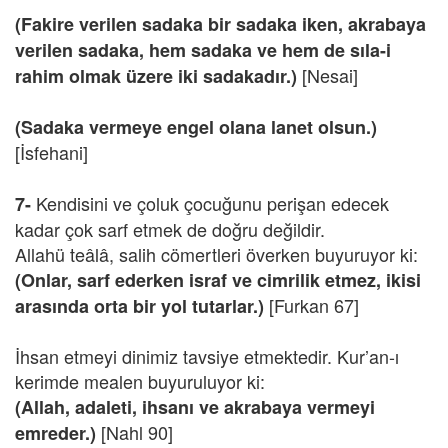
(Fakire verilen sadaka bir sadaka iken, akrabaya
verilen sadaka, hem sadaka ve hem de sıla-i
[Nesai]
rahim olmak üzere iki sadakadır.)
(Sadaka vermeye engel olana lanet olsun.)
[İsfehani]
Kendisini ve çoluk çocuğunu perişan edecek
7-
kadar çok sarf etmek de doğru değildir.
Allahü teâlâ, salih cömertleri överken buyuruyor ki:
(Onlar, sarf ederken israf ve cimrilik etmez, ikisi
[Furkan 67]
arasında orta bir yol tutarlar.)
İhsan etmeyi dinimiz tavsiye etmektedir. Kur’an-ı
kerimde mealen buyuruluyor ki:
(Allah, adaleti, ihsanı ve akrabaya vermeyi
[Nahl 90]
emreder.)