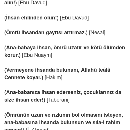
[Ebu Davud]
alın!)
[Ebu Davud]
(İhsan ehlinden olun!)
[Nesai]
(Ömrü ihsandan gayrısı artırmaz.)
(Ana-babaya ihsan, ömrü uzatır ve kötü ölümden
[Ebu Nuaym]
korur.)
(Vermeyene ihsanda bulunanı, Allahü teâlâ
[Hakim]
Cennete koyar.)
(Ana-babanıza ihsan ederseniz, çocuklarınız da
[Taberani]
size ihsan eder!)
(Ömrünün uzun ve rızkının bol olmasını isteyen,
ana-babasına ihsanda bulunsun ve sıla-i rahim
[İ. Ahmed]
yapsın!)