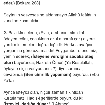
[Bekara 268]
eder.)
Şeytanın vesvesesine aldanmayıp Allahü teâlânın
vaadine koşmalıdır!
Bazı kimselerin, (Evin, arabanın taksidini
2-
ödeyemedim, çocukların okul masrafı çok) diyerek
yardım istemeleri doğru değildir. Herkes ayağını
yorganına göre uzatmalıdır! Peygamber efendimiz,
yemin ederek,
(İsteyene verdiğim sadaka ateş
buyurunca, Hazret-i Ömer, (Ya Resulallah,
olur)
öyleyse niçin veriyorsunuz?) diye sorunca,
cevabında
buyurdu. (Ebu
(Ben cimrilik yapamam)
Ya’la)
Ayrıca isteyici olan, hiçbir zaman sıkıntıdan
kurtulamaz. Hadis-i şeriflerde buyuruldu ki:
[İ.Ahmed]
(İsteyici, darlığa düşer.)