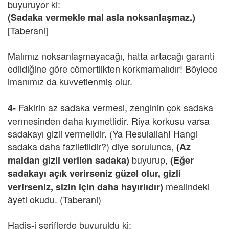
buyuruyor ki:
(Sadaka vermekle mal asla noksanlaşmaz.)
[Taberani]
Malımız noksanlaşmayacağı, hatta artacağı garanti
edildiğine göre cömertlikten korkmamalıdır! Böylece
imanımız da kuvvetlenmiş olur.
Fakirin az sadaka vermesi, zenginin çok sadaka
4-
vermesinden daha kıymetlidir. Riya korkusu varsa
sadakayı gizli vermelidir. (Ya Resulallah! Hangi
sadaka daha faziletlidir?) diye sorulunca,
(Az
buyurup,
maldan gizli verilen sadaka)
(Eğer
sadakayı açık verirseniz güzel olur, gizli
mealindeki
verirseniz, sizin için daha hayırlıdır)
âyeti okudu. (Taberani)
Hadis-i şeriflerde buyuruldu ki: