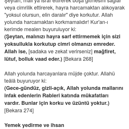
Şeytan, malı ya israf ettirerek boşa gitmesini sağlar
veya cimrilik ettirerek, hayra harcamaktan alıkoyarak
"yoksul olursun, elin daralır" diye korkutur. Allah
yolunda harcamaktan korkmamalıdır! Kur'an-ı
kerimde mealen buyuruluyor ki:
(Şeytan, malınızı hayra sarf ettirmemek için sizi
yoksullukla korkutup cimri olmanızı emreder.
[sadaka ve zekat verirseniz]
Allah ise,
mağfiret,
[Bekara 268]
lütuf, bolluk vaad eder.)
Allah yolunda harcayanlara müjde çoktur. Allahü
teâlâ buyuruyor ki:
(Gece-gündüz, gizli-açık, Allah yolunda mallarını
infak edenlerin Rableri katında mükafatları
vardır. Bunlar için korku ve üzüntü yoktur.)
[Bekara 274]
Yemek yedirme ve ihsan