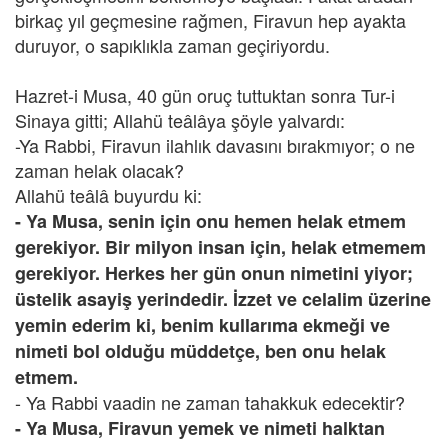
birkaç yıl geçmesine rağmen, Firavun hep ayakta
duruyor, o sapıklıkla zaman geçiriyordu.
Hazret-i Musa, 40 gün oruç tuttuktan sonra Tur-i
Sinaya gitti; Allahü teâlâya şöyle yalvardı:
-Ya Rabbi, Firavun ilahlık davasını bırakmıyor; o ne
zaman helak olacak?
Allahü teâlâ buyurdu ki:
- Ya Musa, senin için onu hemen helak etmem
gerekiyor. Bir milyon insan için, helak etmemem
gerekiyor. Herkes her gün onun nimetini yiyor;
üstelik asayiş yerindedir. İzzet ve celalim üzerine
yemin ederim ki, benim kullarıma ekmeği ve
nimeti bol olduğu müddetçe, ben onu helak
etmem.
- Ya Rabbi vaadin ne zaman tahakkuk edecektir?
- Ya Musa, Firavun yemek ve nimeti halktan