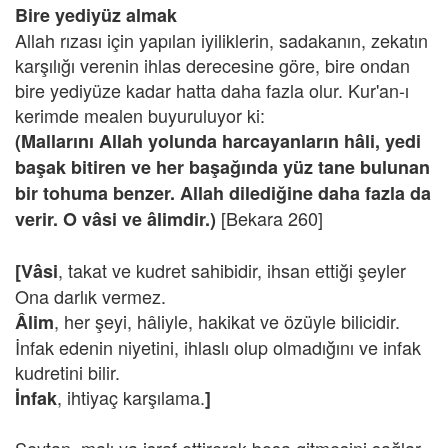
Bire yediyüz almak
Allah rızası için yapılan iyiliklerin, sadakanın, zekatın
karşılığı verenin ihlas derecesine göre, bire ondan
bire yediyüze kadar hatta daha fazla olur. Kur'an-ı
kerimde mealen buyuruluyor ki:
(Mallarını Allah yolunda harcayanların hâli, yedi
başak bitiren ve her başağında yüz tane bulunan
bir tohuma benzer. Allah dilediğine daha fazla da
[Bekara 260]
verir. O vâsi ve âlimdir.)
,
takat ve kudret sahibidir, ihsan ettiği şeyler
[Vâsi
Ona darlık vermez.
,
her şeyi, hâliyle, hakikat ve özüyle bilicidir.
Âlim
İnfak edenin niyetini, ihlaslı olup olmadığını ve infak
kudretini bilir.
,
ihtiyaç karşılama.
İnfak
]