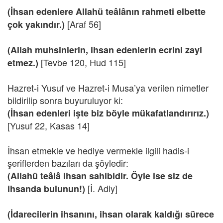
(İhsan edenlere Allahü teâlânın rahmeti elbette
[Araf 56]
çok yakındır.)
(Allah muhsinlerin, ihsan edenlerin ecrini zayi
[Tevbe 120, Hud 115]
etmez.)
Hazret-i Yusuf ve Hazret-i Musa’ya verilen nimetler
bildirilip sonra buyuruluyor ki:
(İhsan edenleri işte biz böyle mükafatlandırırız.)
[Yusuf 22, Kasas 14]
İhsan etmekle ve hediye vermekle ilgili hadis-i
şeriflerden bazıları da şöyledir:
(Allahü teâlâ ihsan sahibidir. Öyle ise siz de
[İ. Adiy]
ihsanda bulunun!)
(İdarecilerin ihsanını, ihsan olarak kaldığı sürece