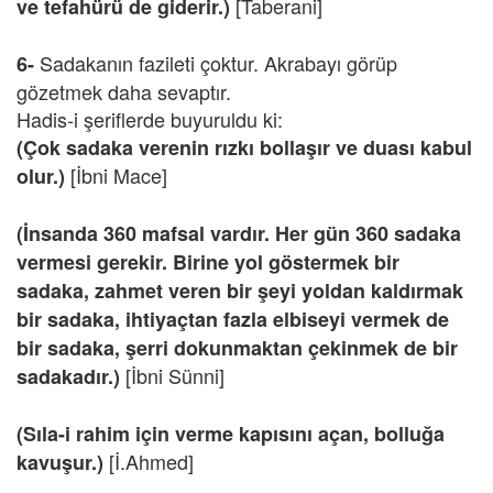
[Taberani]
ve tefahürü de giderir.)
Sadakanın fazileti çoktur. Akrabayı görüp
6-
gözetmek daha sevaptır.
Hadis-i şeriflerde buyuruldu ki:
(Çok sadaka verenin rızkı bollaşır ve duası kabul
[İbni Mace]
olur.)
(İnsanda 360 mafsal vardır. Her gün 360 sadaka
vermesi gerekir. Birine yol göstermek bir
sadaka, zahmet veren bir şeyi yoldan kaldırmak
bir sadaka, ihtiyaçtan fazla elbiseyi vermek de
bir sadaka, şerri dokunmaktan çekinmek de bir
[İbni Sünni]
sadakadır.)
(Sıla-i rahim için verme kapısını açan, bolluğa
[İ.Ahmed]
kavuşur.)