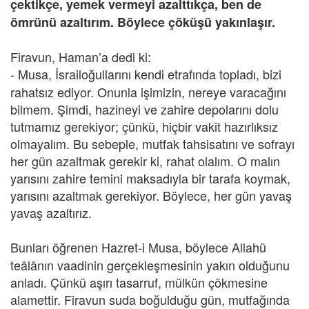
çektikçe, yemek vermeyi azalttıkça, ben de
ömrünü azaltırım. Böylece çöküşü yakınlaşır.
Firavun, Haman’a dedi ki:
- Musa,
İsrailoğullarını kendi etrafında topladı, bizi
rahatsız ediyor. Onunla işimizin, nereye varacağını
bilmem. Şimdi, hazineyi ve zahire depolarını dolu
tutmamız gerekiyor; çünkü, hiçbir vakit hazırlıksız
olmayalım. Bu sebeple, mutfak tahsisatını ve sofrayı
her gün azaltmak gerekir ki, rahat olalım. O malın
yarısını zahire temini maksadıyla bir tarafa koymak,
yarısını azaltmak gerekiyor. Böylece, her gün yavaş
yavaş azaltırız.
Bunları öğrenen Hazret-i Musa,
böylece Allahü
teâlânın vaadinin gerçekleşmesinin yakın olduğunu
anladı. Çünkü aşırı tasarruf, mülkün çökmesine
alamettir. Firavun suda boğulduğu gün, mutfağında