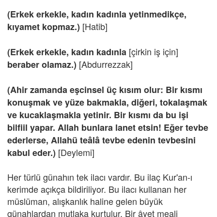
(Erkek erkekle, kadın kadınla yetinmedikçe,
[Hatib]
kıyamet kopmaz.)
[çirkin iş için]
(Erkek erkekle, kadın kadınla
[Abdurrezzak]
beraber olamaz.)
(Ahir zamanda eşcinsel üç kısım olur: Bir kısmı
konuşmak ve yüze bakmakla, diğeri, tokalaşmak
ve kucaklaşmakla yetinir. Bir kısmı da bu işi
bilfiil yapar. Allah bunlara lanet etsin! Eğer tevbe
ederlerse, Allahü teâlâ tevbe edenin tevbesini
[Deylemi]
kabul eder.)
Her türlü günahın tek ilacı vardır. Bu ilaç Kur'an-ı
kerimde açıkça bildiriliyor. Bu ilacı kullanan her
müslüman, alışkanlık haline gelen büyük
günahlardan mutlaka kurtulur. Bir âyet meali