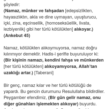
şöyledir:
[edepsizlikten,
(Namaz, münker ve fahşadan
hayasızlıktın, akla ve dine uymayan, uyuşturucu,
içki, zina, eşcinsellik, {homoseksüellik, livata,
lezbiyenlik} gibi her türlü kötülükten]
alıkoyar.)
(Ankebut 45)
Namaz, kötülükten alıkoymuyorsa, namaz doğru
kılınmıyor demektir. Hadis-i şerifte buyuruluyor ki:
(Bir kişinin namazı, kendini fahşa ve münkerden
[her türlü kötülükten]
alıkoyamıyorsa, Allah’tan
[Taberani]
uzaklığı artar.)
Bir genç, namaz kılar ve her türlü kötülüğü de
yapardı. Bu gencin durumunu Resulullaha bildirdiler.
Peygamber efendimiz,
(Bir gün gelir namaz, onu
buyurdu.
diğer günahları işlemekten alıkoyar)