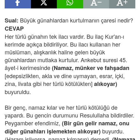
Büyük günahlardan kurtulmanın çaresi nedir?
Sual:
CEVAP
Her türlü günahın tek ilacı vardır. Bu ilaç Kur'an-ı
kerimde açıkça bildiriliyor. Bu ilacı kullanan her
müslüman, alışkanlık haline gelen büyük
günahlardan mutlaka kurtulur. Ankebut suresi 45.
âyet-i kerimesinde
(Namaz, münker ve fahşadan
[edepsizlikten, akla ve dine uymayan, esrar, içki,
zina, livata gibi her türlü kötülükten]
alıkoyar)
buyuruldu.
Bir genç, namaz kılar ve her türlü kötülüğü de
yapardı. Bu gencin durumunu Resulullaha bildirdiler.
Peygamber efendimiz,
(Bir gün gelir namaz, onu
buyurdu.
diğer günahları işlemekten alıkoyar)
(Haram işliyorsa, namaz kılmasın) demedi,
(Namaza