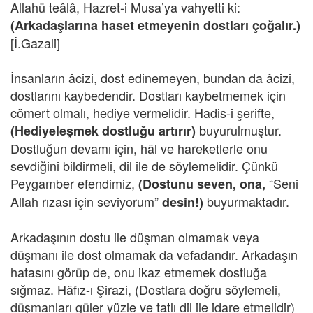
Allahü teâlâ, Hazret-i Musa’ya vahyetti ki:
(Arkadaşlarına haset etmeyenin dostları çoğalır.)
[İ.Gazali]
İnsanların âcizi, dost edinemeyen, bundan da âcizi,
dostlarını kaybedendir. Dostları kaybetmemek için
cömert olmalı, hediye vermelidir. Hadis-i şerifte,
buyurulmuştur.
(Hediyeleşmek dostluğu artırır)
Dostluğun devamı için, hâl ve hareketlerle onu
sevdiğini bildirmeli, dil ile de söylemelidir. Çünkü
Peygamber efendimiz,
“Seni
(Dostunu seven, ona,
Allah rızası için seviyorum”
buyurmaktadır.
desin!)
Arkadaşının dostu ile düşman olmamak veya
düşmanı ile dost olmamak da vefadandır. Arkadaşın
hatasını görüp de, onu ikaz etmemek dostluğa
sığmaz. Hâfız-ı Şirazi, (Dostlara doğru söylemeli,
düşmanları güler yüzle ve tatlı dil ile idare etmelidir)