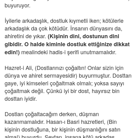
buyuruyor.
İyilerle arkadaşlık, dostluk kıymetli iken; kötülerle
arkadaşlık da çok kötüdür. İnsanın dünyasını da,
ahiretini de yıkar.
(Kişinin dini, dostunun dini
gibidir. O halde kiminle dostluk ettiğinize dikkat
mealindeki hadis-i şerifi unutmamalıdır.
edin!)
Hazret-i Ali, (Dostlarınızı çoğaltın! Onlar sizin için
dünya ve ahiret sermayesidir) buyurmuştur. Dosttan
gaye, iyi kimseleri çoğaltmak olmalı; yoksa sayıyı
çoğaltmak değil. Çünkü iyi bir dost, hayırsız bin
dosttan iyidir.
Dostları çoğaltacağım derken, düşman
kazanmamalıdır. Hasan-ı Basri hazretleri, (Bin
kişinin dostluğuna, bir kişinin düşmanlığını satın
alma!) buyurdu. Şeytan, insana kötü arkadaş