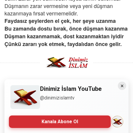
Düşmanın zarar vermesine veya yeni düşman
kazanmaya fırsat vermemelidir.
Faydasız şeylerden el çek, her şeye uzanma
Bu zamanda dostu bırak, önce düşman kazanma
Düşman kazanmamak, dost kazanmaktan iyidir
Çünkü zararı yok etmek, faydalıdan önce gelir.
×
Copyright © 2008 - Dinimiz İslam. Her Hakkı Saklıdır.
Dinimiz İslam YouTube
@dinimizislamtv
Sitemizdeki bilgiler, bütün insanların istifadesi için
hazırlanmıştır. Orijinaline sadık kalmak şartıyla, izin
almaya gerek kalmadan, herkes istediği gibi alıp istifade
edebilir.
Kanala Abone Ol