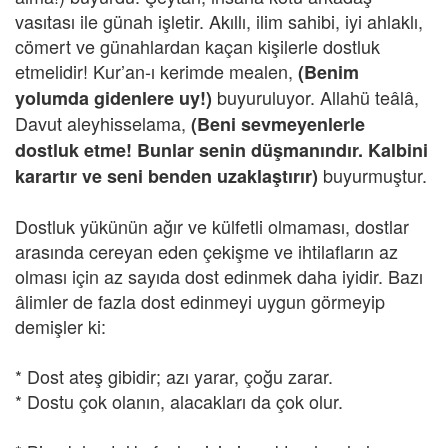
vasıtası ile günah işletir. Akıllı, ilim sahibi, iyi ahlaklı,
cömert ve günahlardan kaçan kişilerle dostluk
etmelidir! Kur’an-ı kerimde mealen,
(Benim
buyuruluyor. Allahü teâlâ,
yolumda gidenlere uy!)
Davut aleyhisselama,
(Beni sevmeyenlerle
dostluk etme! Bunlar senin düşmanındır. Kalbini
buyurmuştur.
karartır ve seni benden uzaklaştırır)
Dostluk yükünün ağır ve külfetli olmaması, dostlar
arasında cereyan eden çekişme ve ihtilafların az
olması için az sayıda dost edinmek daha iyidir. Bazı
âlimler de fazla dost edinmeyi uygun görmeyip
demişler ki:
* Dost ateş gibidir; azı yarar, çoğu zarar.
* Dostu çok olanın, alacakları da çok olur.