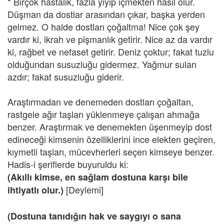
* Birçok hastalık, fazla yiyip içmekten hasıl olur.
Düşman da dostlar arasından çıkar, başka yerden
gelmez. O halde dostları çoğaltma! Nice çok şey
vardır ki, ikrah ve pişmanlık getirir. Nice az da vardır
ki, rağbet ve nefaset getirir. Deniz çoktur; fakat tuzlu
olduğundan susuzluğu gidermez. Yağmur suları
azdır; fakat susuzluğu giderir.
Araştırmadan ve denemeden dostları çoğaltan,
rastgele ağır taşları yüklenmeye çalışan ahmağa
benzer. Araştırmak ve denemekten üşenmeyip dost
edineceği kimsenin özelliklerini ince elekten geçiren,
kıymetli taşları, mücevherleri seçen kimseye benzer.
Hadis-i şeriflerde buyuruldu ki:
(Akıllı kimse, en sağlam dostuna karşı bile
[Deylemi]
ihtiyatlı olur.)
(Dostuna tanıdığın hak ve saygıyı o sana