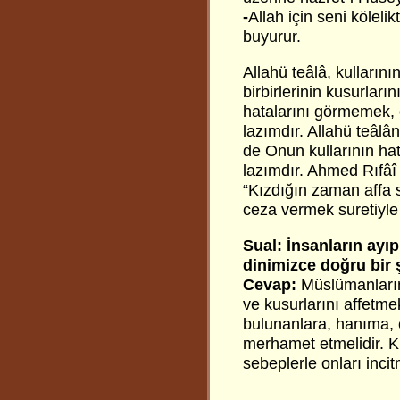
-
Allah için seni kölelik
buyurur.
Allahü teâlâ, kullarını
birbirlerinin kusurları
hatalarını görmemek, 
lazımdır. Allahü teâlân
de Onun kullarının hat
lazımdır. Ahmed Rıfâî 
“Kızdığın zaman affa 
ceza vermek suretiyle
Sual: İnsanların ayıp
dinimizce doğru bir 
Cevap:
Müslümanların
ve kusurlarını affetme
bulunanlara, hanıma, ç
merhamet etmelidir. K
sebeplerle onları inc