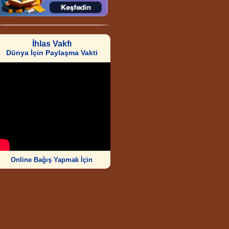
İhlas Vakfı
Dünya İçin Paylaşma Vakti
Online Bağış Yapmak İçin