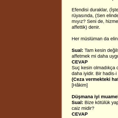
Efendisi duraklar, (İş
rüyasında, (Sen elinde
mıyız? Seni de, hizme
affettik) denir.
Her müslüman da elind
Sual:
Tam kesin değils
affetmek mi daha uyg
CEVAP
Suç kesin olmadıkça c
daha iyidir. Bir hadis-i
(Ceza vermekteki hat
[Hâkim]
Düşmana iyi muame
Sual:
Bize kötülük ya
caiz midir?
CEVAP