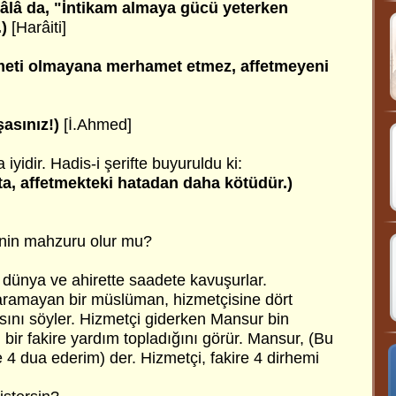
eâlâ da, "İntikam almaya gücü yeterken
.)
[Harâiti]
meti olmayana merhamet etmez, affetmeyeni
şasınız!)
[İ.Ahmed]
 iyidir. Hadis-i şerifte buyuruldu ki:
a, affetmekteki hatadan daha kötüdür.)
nin mahzuru olur mu?
 dünya ve ahirette saadete kavuşurlar.
taramayan bir müslüman, hizmetçisine dört
asını söyler. Hizmetçi giderken Mansur bin
n, bir fakire yardım topladığını görür. Mansur, (Bu
 4 dua ederim) der. Hizmetçi, fakire 4 dirhemi