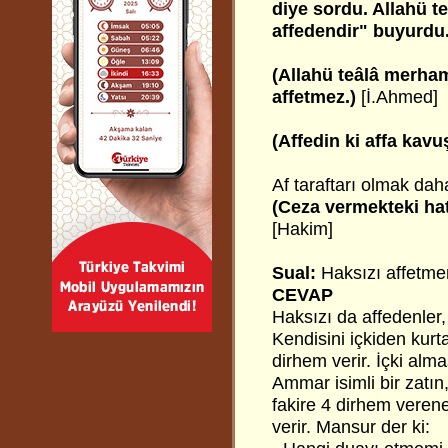
diye sordu. Allahü t
affedendir" buyurdu
(Allahü teâlâ merha
affetmez.)
[İ.Ahmed]
(Affedin ki affa kavu
Af taraftarı olmak daha
(Ceza vermekteki hat
[Hakim]
Sual:
Haksızı affetme
CEVAP
Haksızı da affedenler,
Kendisini içkiden kur
dirhem verir. İçki alm
Ammar
isimli bir zatı
fakire 4 dirhem verene
verir. Mansur der ki: