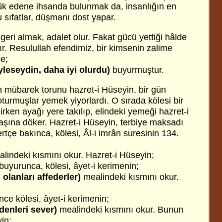
ük edene ihsanda bulunmak da, insanlığın en
 sıfatlar, düşmanı dost yapar.
eri almak, adalet olur. Fakat gücü yettiği hâlde
ır. Resulullah efendimiz, bir kimsenin zalime
e;
eyleseydin, daha iyi olurdu)
buyurmuştur.
n mübarek torunu hazret-i Hüseyin, bir gün
 oturmuşlar yemek yiyorlardı. O sırada kölesi bir
rken ayağı yere takılıp, elindeki yemeği hazret-i
şına döker. Hazret-i Hüseyin, terbiye maksadı
ertçe bakınca, kölesi, Âl-i imrân suresinin 134.
lindeki kısmını okur. Hazret-i Hüseyin;
buyurunca, kölesi, âyet-i kerimenin;
olanları affederler)
mealindeki kısmını okur.
nce kölesi, âyet-i kerimenin;
denleri sever)
mealindeki kısmını okur. Bunun
in;