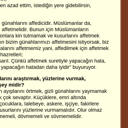
ten azad ettim, istediğin yere gidebilirsin,
n günahlarını affedicidir. Müslümanlar da,
nı affetmelidir. Bunun için Müslümanların
onlara kin tutmamak ve kusurlarını affetmek
ın bizim günahlarımızı affetmesini istiyorsak, biz
alarını affetmemiz yani, affedilmek için affetmek
hazretleri;
sarıl. Çünkü affetmek suretiyle yapacağın hata,
 yapacağın hatadan daha iyidir” buyuruyor.
larını araştırmak, yüzlerine vurmak,
şey midir?
 ayıplarını örtmek, gizli günahlarını yaymamak
k çok sevaptır. Küçüklere, emri altında
ocuklara, talebeye, askere, işçiye, fakirlere
usurlarını yüzlerine vurmamalıdır. Olur olmaz
itmemeli, dövmemeli ve sövmemelidir.