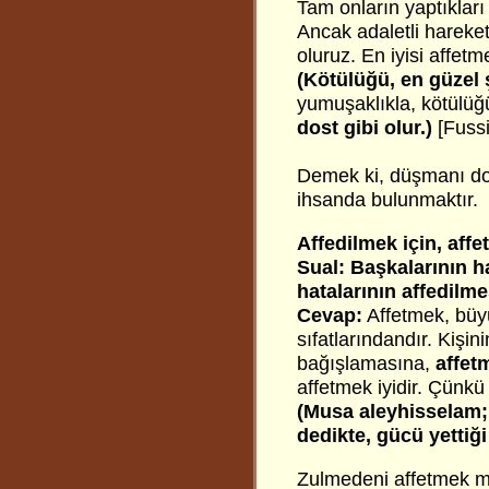
Tam onların yaptıklar
Ancak adaletli hareke
oluruz. En iyisi affetm
(Kötülüğü, en güzel 
yumuşaklıkla, kötülüğü
dost gibi olur.)
[Fussi
Demek ki, düşmanı dos
ihsanda bulunmaktır.
Affedilmek için, affe
Sual: Başkalarının h
hatalarının affedilm
Cevap:
Affetmek, büyü
sıfatlarındandır. Kişin
bağışlamasına,
affet
affetmek iyidir. Çünkü 
(Musa aleyhisselam; 
dedikte, gücü yettiğ
Zulmedeni affetmek me