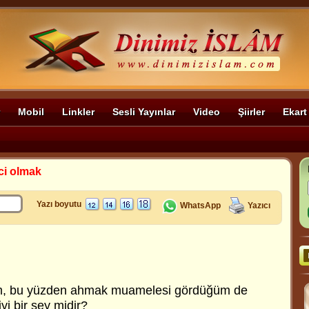
Mobil
Linkler
Sesli Yayınlar
Video
Şiirler
Ekart
ci olmak
Yazı boyutu
WhatsApp
Yazıcı
m, bu yüzden ahmak muamelesi gördüğüm de
iyi bir şey midir?