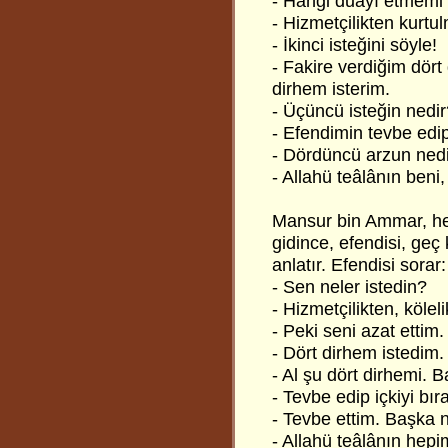
- Hangi duayı etmemi 
- Hizmetçilikten kurtu
- İkinci isteğini söyle!
- Fakire verdiğim dört
dirhem isterim.
- Üçüncü isteğin nedir
- Efendimin tevbe edip
- Dördüncü arzun ned
- Allahü teâlânın beni
Mansur bin Ammar,
he
gidince, efendisi, ge
anlatır. Efendisi sorar:
- Sen neler istedin?
- Hizmetçilikten, kölel
- Peki seni azat ettim
- Dört dirhem istedim.
- Al şu dört dirhemi. 
- Tevbe edip içkiyi bı
- Tevbe ettim. Başka n
- Allahü teâlânın hepim