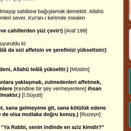
i almayıp sahibine bağışlamak demektir. Allahü
edenleri sever. Kur'an-ı kerimde mealen
 ve cahillerden yüz çevir!)
[Araf 199]
uyuruldu ki:
âlâ da sizi affetsin ve şerefinizi yükseltsin!)
edeni, Allahü teâlâ yükseltir.)
[Müslim]
nlara yaklaşmak, zulmedenleri affetmek,
nlere
[Kendine bir şey vermeyenlere]
ihsan
lmaktır.)
[İ.Süyuti]
et, sana gelmeyene git, sana kötülük edene
ine de olsa mutlaka doğru konuş.)
[Ruzeyn]
"Ya Rabbi, senin indinde en aziz kimdir?"