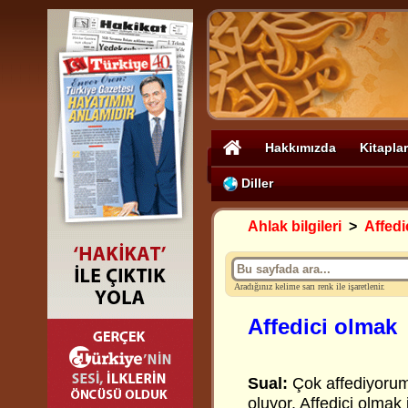
Hakkımızda
Kitaplar
Diller
Ahlak bilgileri
>
Affedi
Aradığınız kelime sarı renk ile işaretlenir.
Affedici olmak
Sual:
Çok affediyoru
oluyor. Affedici olmak 