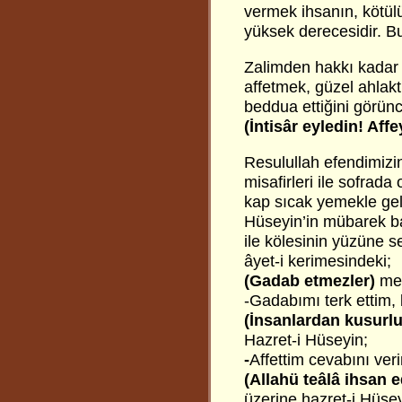
vermek ihsanın, kötül
yüksek derecesidir. Bu
Zalimden hakkı kadar g
affetmek, güzel ahlakt
beddua ettiğini görünc
(İntisâr eyledin! Aff
Resulullah efendimizi
misafirleri ile sofrada
kap sıcak yemekle geli
Hüseyin’in mübarek ba
ile kölesinin yüzüne s
âyet-i kerimesindeki;
(Gadab etmezler)
mea
-Gadabımı terk ettim, 
(İnsanlardan kusurlu 
Hazret-i Hüseyin;
-
Affettim cevabını veri
(Allahü teâlâ ihsan e
üzerine hazret-i Hüsey