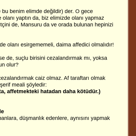
te bu benim elimde değildir) der. O gece
 olanı yaptın da, biz elimizde olanı yapmaz
tçini de, Mansuru da ve orada bulunan hepinizi
e olanı esirgememeli, daima affedici olmalıdır!
e de, suçlu birisini cezalandırmak mı, yoksa
un olur?
ezalandırmak caiz olmaz. Af taraftarı olmak
 şerif meali şöyledir:
a, affetmekteki hatadan daha kötüdür.)
le
panlara, düşmanlık edenlere, aynısını yapmak