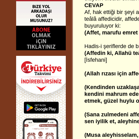
CEVAP
Af, hak ettiği bir şey
teâlâ affedicidir, aff
buyuruluyor ki:
(Affet, marufu emret
Hadis-i şeriflerde de b
(Affedin ki, Allahü te
[İsfehani]
(Allah rızası için aff
(Kendinden uzaklaşa
kendini mahrum ede
etmek, güzel huylu o
(Sana zulmedeni aff
sen iyilik et, aleyh
(Musa aleyhisselam, 