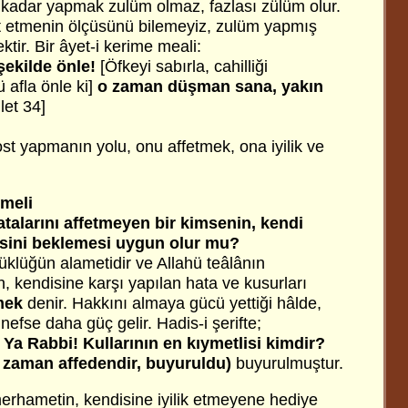
ı kadar yapmak zulüm olmaz, fazlası zülüm olur.
t etmenin ölçüsünü bilemeyiz, zulüm yapmış
ektir. Bir âyet-i kerime meali:
şekilde önle!
[Öfkeyi sabırla, cahilliği
 afla önle ki]
o zaman düşman sana, yakın
let 34]
t yapmanın yolu, onu affetmek, ona iyilik ve
tmeli
atalarını affetmeyen bir kimsenin, kendi
esini beklemesi uygun olur mu?
klüğün alametidir ve Allahü teâlânın
in, kendisine karşı yapılan hata ve kusurları
mek
denir. Hakkını almaya gücü yettiği hâlde,
nefse daha güç gelir. Hadis-i şerifte;
Ya Rabbi! Kullarının en kıymetlisi kimdir?
i zaman affedendir, buyuruldu)
buyurulmuştur.
rhametin, kendisine iyilik etmeyene hediye