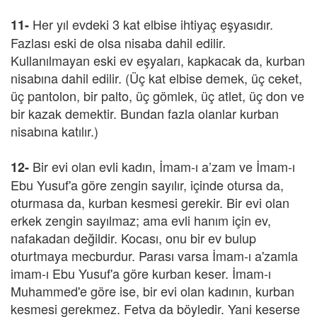
Her yıl evdeki 3 kat elbise ihtiyaç eşyasıdır.
11-
Fazlası eski de olsa nisaba dahil edilir.
Kullanılmayan eski ev eşyaları, kapkacak da, kurban
nisabına dahil edilir. (Üç kat elbise demek, üç ceket,
üç pantolon, bir palto, üç gömlek, üç atlet, üç don ve
bir kazak demektir. Bundan fazla olanlar kurban
nisabına katılır.)
Bir evi olan evli kadın, İmam-ı a’zam ve İmam-ı
12-
Ebu Yusuf'a göre zengin sayılır, içinde otursa da,
oturmasa da, kurban kesmesi gerekir. Bir evi olan
erkek zengin sayılmaz; ama evli hanım için ev,
nafakadan değildir. Kocası, onu bir ev bulup
oturtmaya mecburdur. Parası varsa İmam-ı a'zamla
imam-ı Ebu Yusuf'a göre kurban keser. İmam-ı
Muhammed'e göre ise, bir evi olan kadının, kurban
kesmesi gerekmez. Fetva da böyledir. Yani keserse