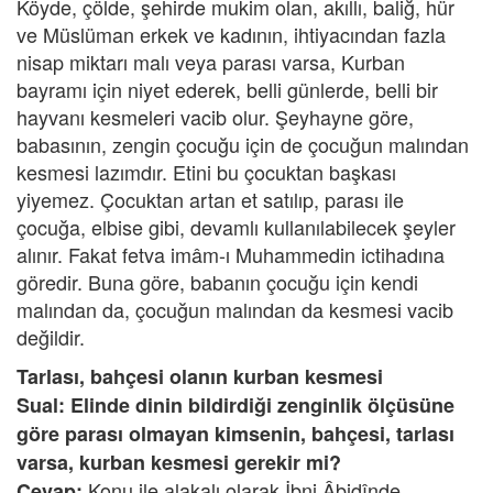
Köyde, çölde, şehirde mukim olan, akıllı, baliğ, hür
ve Müslüman erkek ve kadının, ihtiyacından fazla
nisap miktarı malı veya parası varsa, Kurban
bayramı için niyet ederek, belli günlerde, belli bir
hayvanı kesmeleri vacib olur. Şeyhayne göre,
babasının, zengin çocuğu için de çocuğun malından
kesmesi lazımdır. Etini bu çocuktan başkası
yiyemez. Çocuktan artan et satılıp, parası ile
çocuğa, elbise gibi, devamlı kullanılabilecek şeyler
alınır. Fakat fetva imâm-ı Muhammedin ictihadına
göredir. Buna göre, babanın çocuğu için kendi
malından da, çocuğun malından da kesmesi vacib
değildir.
Tarlası, bahçesi olanın kurban kesmesi
Sual: Elinde dinin bildirdiği zenginlik ölçüsüne
göre parası olmayan kimsenin, bahçesi, tarlası
varsa, kurban kesmesi gerekir mi?
Konu ile alakalı olarak İbni Âbidînde
Cevap: