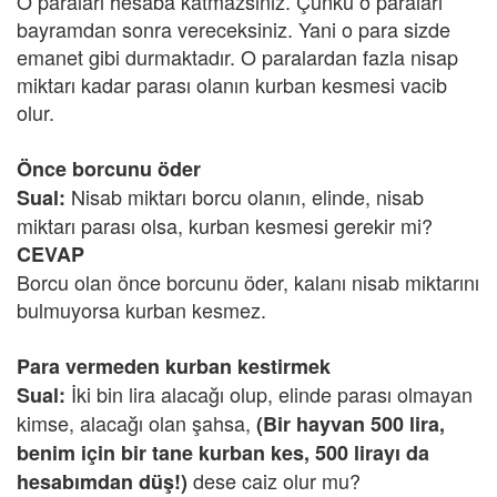
O paraları hesaba katmazsınız. Çünkü o paraları
bayramdan sonra vereceksiniz. Yani o para sizde
emanet gibi durmaktadır. O paralardan fazla nisap
miktarı kadar parası olanın kurban kesmesi vacib
olur.
Önce borcunu öder
Nisab miktarı borcu olanın, elinde, nisab
Sual:
miktarı parası olsa, kurban kesmesi gerekir mi?
CEVAP
Borcu olan önce borcunu öder, kalanı nisab miktarını
bulmuyorsa kurban kesmez.
Para vermeden kurban kestirmek
İki bin lira alacağı olup, elinde parası olmayan
Sual:
kimse, alacağı olan şahsa,
(Bir hayvan 500 lira,
benim için bir tane kurban kes, 500 lirayı da
dese caiz olur mu?
hesabımdan düş!)