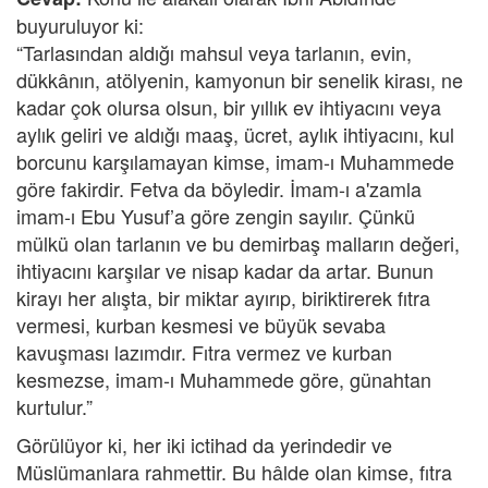
buyuruluyor ki:
“Tarlasından aldığı mahsul veya tarlanın, evin,
dükkânın, atölyenin, kamyonun bir senelik kirası, ne
kadar çok olursa olsun, bir yıllık ev ihtiyacını veya
aylık geliri ve aldığı maaş, ücret, aylık ihtiyacını, kul
borcunu karşılamayan kimse, imam-ı Muhammede
göre fakirdir. Fetva da böyledir. İmam-ı a'zamla
imam-ı Ebu Yusuf’a göre zengin sayılır. Çünkü
mülkü olan tarlanın ve bu demirbaş malların değeri,
ihtiyacını karşılar ve nisap kadar da artar. Bunun
kirayı her alışta, bir miktar ayırıp, biriktirerek fıtra
vermesi, kurban kesmesi ve büyük sevaba
kavuşması lazımdır. Fıtra vermez ve kurban
kesmezse, imam-ı Muhammede göre, günahtan
kurtulur.”
Görülüyor ki, her iki ictihad da yerindedir ve
Müslümanlara rahmettir. Bu hâlde olan kimse, fıtra