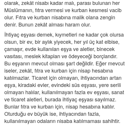
olarak, zekât nisabı kadar malı, parası bulunan her
Müslümanın, fıtra vermesi ve kurban kesmesi vacib
olur. Fıtra ve kurban nisabına malik olana zengin
denir. Bunun zekât alması haram olur.
İhtiyaç eşyası demek, kıymetleri ne kadar çok olursa
olsun, bir ev, bir aylık yiyecek, her yıl üç kat elbise,
çamaşır, evde kullanılan eşya ve aletler, binecek
vasıtası, meslek kitapları ve ödeyeceği borçlarıdır.
Bu eşyanın mevcut olması şart değildir. Eğer mevcut
iseler, zekât, fıtra ve kurban için nisap hesabına
katılmazlar. Ticaret için olmayan, ihtiyacından artan
eşya, kiradaki evler, evindeki süs eşyası, yere serili
olmayan halılar, kullanılmayan fazla ev eşyası, sanat
ve ticaret aletleri, burada ihtiyaç eşyası sayılmaz.
Bunlar fıtra ve kurban için, nisap hesabına katılır.
Oturduğu ev büyük ise, ihtiyacından fazla,
kullanılmayan odaların nisaba katılmaması sahihtir.