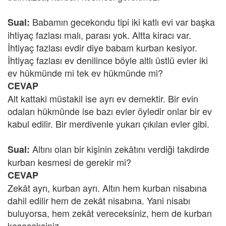
Babamın gecekondu tipi iki katlı evi var başka
Sual:
ihtiyaç fazlası malı, parası yok. Altta kiracı var.
İhtiyaç fazlası evdir diye babam kurban kesiyor.
İhtiyaç fazlası ev denilince böyle altlı üstlü evler iki
ev hükmünde mi tek ev hükmünde mi?
CEVAP
Alt kattaki müstakil ise ayrı ev demektir. Bir evin
odaları hükmünde ise bazı evler öyledir onlar bir ev
kabul edilir. Bir merdivenle yukarı çıkılan evler gibi.
Altını olan bir kişinin zekâtını verdiği takdirde
Sual:
kurban kesmesi de gerekir mi?
CEVAP
Zekât ayrı, kurban ayrı. Altın hem kurban nisabına
dahil edilir hem de zekât nisabına. Yani nisabı
buluyorsa, hem zekât vereceksiniz, hem de kurban
keseceksiniz.