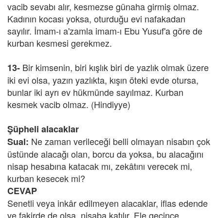
vacib sevabı alır, kesmezse günaha girmiş olmaz.
Kadının kocası yoksa, oturduğu evi nafakadan
sayılır. İmam-ı a'zamla imam-ı Ebu Yusuf'a göre de
kurban kesmesi gerekmez.
Bir kimsenin, biri kışlık biri de yazlık olmak üzere
13-
iki evi olsa, yazın yazlıkta, kışın öteki evde otursa,
bunlar iki ayrı ev hükmünde sayılmaz. Kurban
kesmek vacib olmaz. (Hindiyye)
Şüpheli alacaklar
Ne zaman verileceği belli olmayan nisabın çok
Sual:
üstünde alacağı olan, borcu da yoksa, bu alacağını
nisap hesabına katacak mı, zekâtını verecek mi,
kurban kesecek mi?
CEVAP
Senetli veya inkâr edilmeyen alacaklar, iflas edende
ve fakirde de olsa, nisaba katılır. Ele geçince,