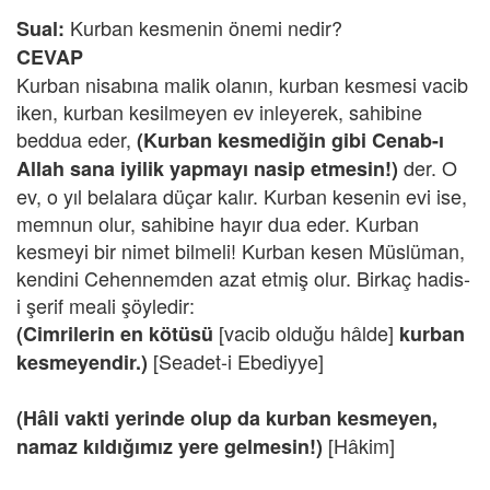
Kurban kesmenin önemi nedir?
Sual:
CEVAP
Kurban nisabına malik olanın, kurban kesmesi vacib
iken, kurban kesilmeyen ev inleyerek, sahibine
beddua eder,
(Kurban kesmediğin gibi Cenab-ı
der. O
Allah sana iyilik yapmayı nasip etmesin!)
ev, o yıl belalara düçar kalır. Kurban kesenin evi ise,
memnun olur, sahibine hayır dua eder. Kurban
kesmeyi bir nimet bilmeli! Kurban kesen Müslüman,
kendini Cehennemden azat etmiş olur. Birkaç hadis-
i şerif meali şöyledir:
[vacib olduğu hâlde]
(Cimrilerin en kötüsü
kurban
[Seadet-i Ebediyye]
kesmeyendir.)
(Hâli vakti yerinde olup da kurban kesmeyen,
[Hâkim]
namaz kıldığımız yere gelmesin!)