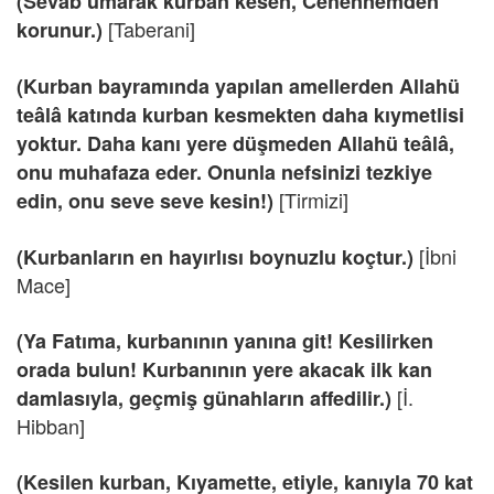
(Sevab umarak kurban kesen, Cehennemden
[Taberani]
korunur.)
(Kurban bayramında yapılan amellerden Allahü
teâlâ katında kurban kesmekten daha kıymetlisi
yoktur. Daha kanı yere düşmeden Allahü teâlâ,
onu muhafaza eder. Onunla nefsinizi tezkiye
[Tirmizi]
edin, onu seve seve kesin!)
[İbni
(Kurbanların en hayırlısı boynuzlu koçtur.)
Mace]
(Ya Fatıma, kurbanının yanına git! Kesilirken
orada bulun! Kurbanının yere akacak ilk kan
[İ.
damlasıyla, geçmiş günahların affedilir.)
Hibban]
(Kesilen kurban, Kıyamette, etiyle, kanıyla 70 kat