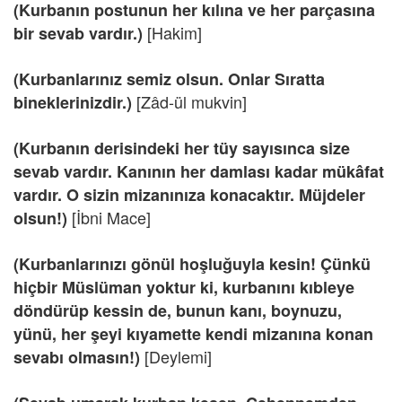
(Kurbanın postunun her kılına ve her parçasına
[Hakim]
bir sevab vardır.)
(Kurbanlarınız semiz olsun. Onlar Sıratta
[Zâd-ül mukvin]
bineklerinizdir.)
(Kurbanın derisindeki her tüy sayısınca size
sevab vardır. Kanının her damlası kadar mükâfat
vardır. O sizin mizanınıza konacaktır. Müjdeler
[İbni Mace]
olsun!)
(Kurbanlarınızı gönül hoşluğuyla kesin! Çünkü
hiçbir Müslüman yoktur ki, kurbanını kıbleye
döndürüp kessin de, bunun kanı, boynuzu,
yünü, her şeyi kıyamette kendi mizanına konan
[Deylemi]
sevabı olmasın!)