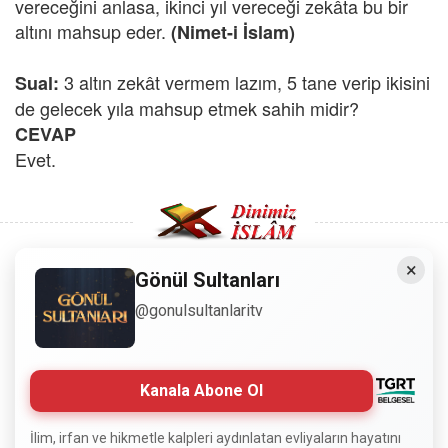
vereceğini anlasa, ikinci yıl vereceği zekâta bu bir
altını mahsup eder.
(Nimet-i İslam)
3 altın zekât vermem lazım, 5 tane verip ikisini
Sual:
de gelecek yıla mahsup etmek sahih midir?
CEVAP
Evet.
×
Gönül Sultanları
Copyright © 2008 - Dinimiz İslam. Her Hakkı Saklıdır.
@gonulsultanlaritv
Sitemizdeki bilgiler, bütün insanların istifadesi için
hazırlanmıştır. Orijinaline sadık kalmak şartıyla, izin
Kanala Abone Ol
almaya gerek kalmadan, herkes istediği gibi alıp istifade
edebilir.
İlim, irfan ve hikmetle kalpleri aydınlatan evliyaların hayatını