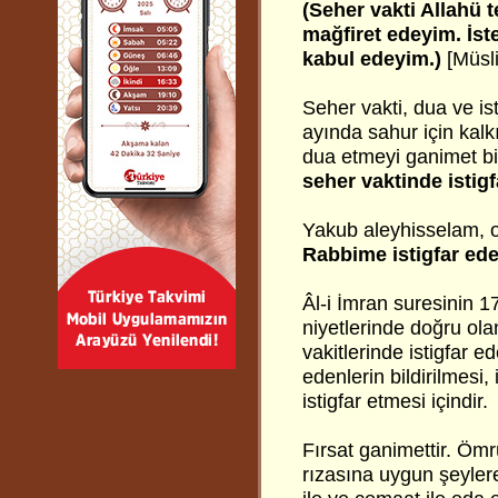
(Seher vakti Allahü 
mağfiret edeyim. İst
kabul edeyim.)
[Müsl
Seher vakti, dua ve i
ayında sahur için kalk
dua etmeyi ganimet bil
seher vaktinde istigf
Yakub aleyhisselam, o
Rabbime istigfar ed
Âl-i İmran suresinin 17
niyetlerinde doğru ola
vakitlerinde istigfar 
edenlerin bildirilmesi
istigfar etmesi içindir.
Fırsat ganimettir. Ömr
rızasına uygun şeylere