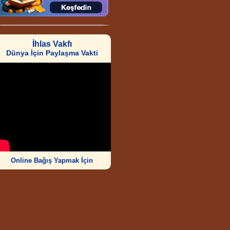
İhlas Vakfı
Dünya İçin Paylaşma Vakti
Online Bağış Yapmak İçin