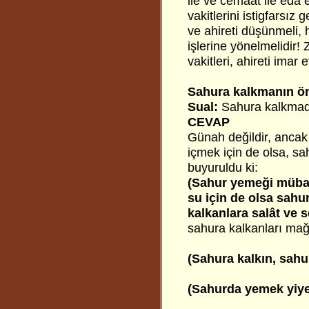
ile ve cemaat ile eda 
vakitlerini istigfarsı
ve ahireti düşünmeli, 
işlerine yönelmelidir!
vakitleri, ahireti ima
Sahura kalkmanın ö
Sual:
Sahura kalkmad
CEVAP
Günah değildir, ancak
içmek için de olsa, sah
buyuruldu ki:
(Sahur yemeği mübar
su için de olsa sahur
kalkanlara salât ve s
sahura kalkanları mağf
(Sahura kalkın, sahu
(Sahurda yemek yiye