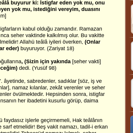
teâlâ buyurur ki: İstigfar eden yok mu, onu
eyen yok mu, istediğini vereyim, duasını
im]
stigfarların kabul olduğu zamandır. Ramazan
ınca seher vaktinde kalkılmış olur. Bu vakitte
melidir! Allahü teâlâ iyileri överken,
(Onlar
ar eder)
buyuruyor. (Zariyat 18)
ğullarına
, (Sizin için yakında
[seher vakti]
eceğim)
dedi. (Yusüf 98)
. âyetinde, sabredenler, sadıklar [söz, iş ve
nlar], namaz kılanlar, zekât verenler ve seher
edenler övülmektedir. Hepsinden sonra, istigfar
, insanın her ibadetini kusurlu görüp, daima
ü faydasız işlerle geçirmemeli, Hak teâlânın
 sarf etmelidir! Beş vakit namazı, tadil-i erkan