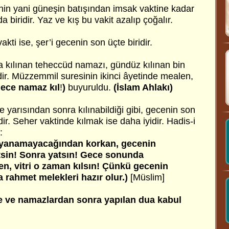
enin yani güneşin batışından imsak vaktine kadar
 biridir. Yaz ve kış bu vakit azalıp çoğalır.
ti ise, şer’i gecenin son üçte biridir.
 kılınan teheccüd namazı, gündüz kılınan bin
idir. Müzzemmil suresinin ikinci âyetinde mealen,
gece namaz kıl
!
)
buyuruldu.
(İslam Ahlakı)
yarısından sonra kılınabildiği gibi, gecenin son
dir. Seher vaktinde kılmak ise daha iyidir. Hadis-i
:
yanamayacağından korkan, gecenin
etsin! Sonra yatsın! Gece sonunda
en,
vitri o zaman kılsın! Çünkü gecenin
rahmet melekleri hazır olur.)
[Müslim]
e ve namazlardan sonra yapılan dua kabul