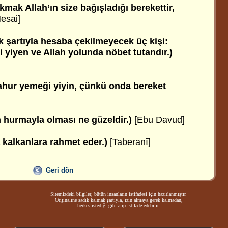
mak Allah’ın size bağışladığı berekettir,
esai]
ak şartıyla hesaba çekilmeyecek üç kişi:
 yiyen ve Allah yolunda nöbet tutandır.)
sahur yemeği yiyin, çünkü onda bereket
hurmayla olması ne güzeldir.)
[Ebu Davud]
 kalkanl
ara rahmet eder.)
[Taberanî]
Geri dön
Sitemizdeki bilgiler, bütün insanların istifadesi için hazırlanmıştır.
Orijinaline sadık kalmak şartıyla, izin almaya gerek kalmadan,
herkes istediği gibi alıp istifade edebilir.