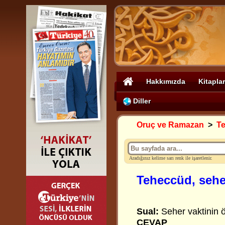
Hakkımızda
Kitaplar
Diller
Oruç ve Ramazan
>
Te
Aradığınız kelime sarı renk ile işaretlenir.
Teheccüd, sehe
Sual:
Seher vaktinin 
CEVAP