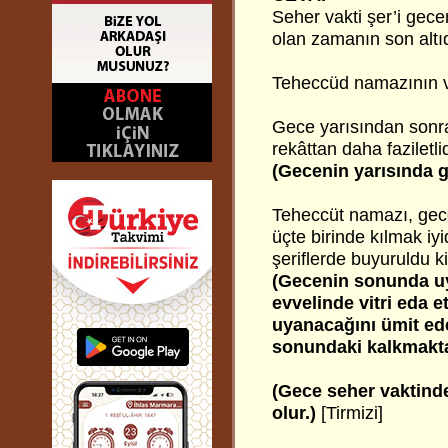
Seher vakti şer’i gec
olan zamanın son altıda
Teheccüd namazının vak
Gece yarısından sonra
rekâttan daha faziletl
(Gecenin yarısında 
Teheccüt namazı, gece 
üçte birinde kılmak iyi
şeriflerde buyuruldu ki
(Gecenin sonunda u
evvelinde vitri eda 
uyanacağını ümit ed
sonundaki kalkmakta 
(Gece seher vaktind
olur.)
[Tirmizi]