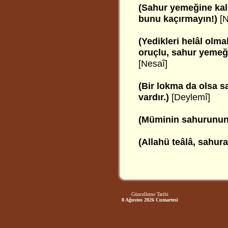
(Sahur yemeğine kalk
bunu kaçırmayın!)
[N
(Yedikleri helâl olm
oruçlu, sahur yemeği
[Nesaî]
(Bir lokma da olsa 
vardır.)
[Deylemî]
(Müminin sahurunun 
(Allahü teâlâ, sahura
Güncelleme Tarihi
8 Ağustos 2026 Cumartesi