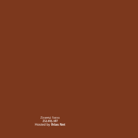
Ziyaretçi Sayısı
252.011.187
Hosted by
İhlas Net