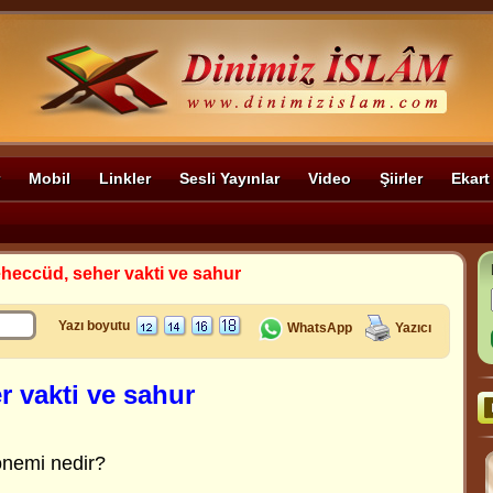
Mobil
Linkler
Sesli Yayınlar
Video
Şiirler
Ekart
heccüd, seher vakti ve sahur
Yazı boyutu
WhatsApp
Yazıcı
r vakti ve sahur
önemi nedir?