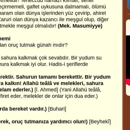
etmelidir! Teheccüd namazı kılmalı, seher
z geçirmemeli, gaflet uykusuna dalmamalı, ölümü
haram olan dünya işlerinden yüz çevirip, ahiret
 Zaruri olan dünya kazancı ile meşgul olup, diğer
r etmekle meşgul olmalıdır!
(Mek. Masumiyye)
nemi
an oruç tutmak günah mıdır?
 sahura kalkmak çok sevabdır. Bir yudum su
ura kalkmak iyi olur. Hadis-i şeriflerde
ektir. Sahurun tamamı berekettir. Bir yudum
a kalkın! Allahü teâlâ ve melekleri, sahura
elam ederler.)
[İ. Ahmed] (Yani Allahü teâlâ,
iret eder, melekler de onlar için dua eder.)
rda bereket vardır.)
[Buhari]
rek, oruç tutmanıza yardımcı olun!)
[Beyhekî]