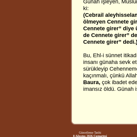
Günah işleyen, Müslüm
ki:
(Cebrail aleyhissela
ölmeyen Cennete gire
Cennete girer” diye 
de Cennete girer” de
Cennete girer” dedi.
Bu, Ehl-i sünnet itikad
insanı günaha sevk etm
sürükleyip Cehennemd
kaçınmalı, çünkü Allah
Baura,
çok ibadet ed
imansız öldü. Günah i
Güncelleme Tarihi
8 Ağustos 2026 Cumartesi