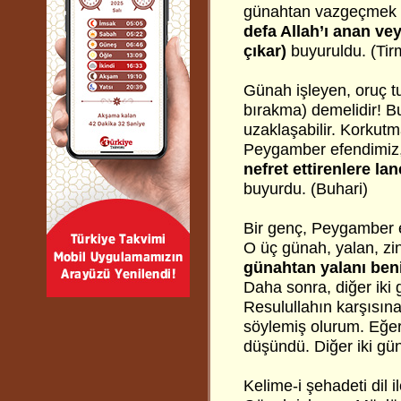
günahtan vazgeçmek im
defa Allah’ı anan 
çıkar)
buyuruldu. (Tirm
Günah işleyen, oruç t
bırakma) demelidir! 
uzaklaşabilir. Korkutm
Peygamber efendimiz
nefret ettirenlere la
buyurdu. (Buhari)
Bir genç, Peygamber 
O üç günah, yalan, zin
günahtan yalanı beni
Daha sonra, diğer iki 
Resulullahın karşısın
söylemiş olurum. Eğer 
düşündü. Diğer iki gü
Kelime-i şehadeti dil 