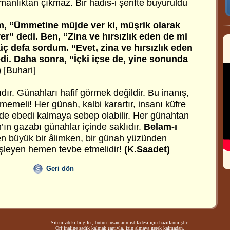
anlıktan çıkmaz. Bir hadis-i şerifte buyuruldu
m, “Ümmetine müjde ver ki, müşrik olarak
r” dedi. Ben, “Zina ve hırsızlık eden de mi
üç defa sordum. “Evet, zina ve hırsızlık eden
di. Daha sonra, “İçki içse de, yine sonunda
)
[Buhari]
ıdır. Günahları hafif görmek değildir. Bu inanış,
emeli! Her günah, kalbi karartır, insanı küfre
e ebedi kalmaya sebep olabilir. Her günahtan
’ın gazabı günahlar içinde saklıdır.
Belam-ı
en büyük bir âlimken, bir günah yüzünden
şleyen hemen tevbe etmelidir!
(K.Saadet)
Geri dön
Sitemizdeki bilgiler, bütün insanların istifadesi için hazırlanmıştır.
Orijinaline sadık kalmak şartıyla, izin almaya gerek kalmadan,