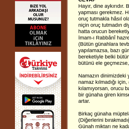
Hayır, dine aykırıdır.
yapması gerekmez. He
oruç tutmakla hâsıl o
niçin oruç tutmadın d
hatta orucun bereketi
İmam-ı Rabbânî hazret
(Bütün günahlara tev
yapılamazsa, bazı gün
bereketiyle belki bütü
bütünü ele geçmezse, 
Namazın dinimizdeki y
namaz kılmadığı için,
kılamıyorsan, orucu b
bir günaha giren kims
artar.
Birkaç günaha müptela
(Diğerlerini bırakmad
Günah miktarı ne kadar 