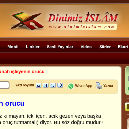
Mobil
Linkler
Sesli Yayınlar
Video
Şiirler
Ekart
nah işleyenin orucu
Yazı boyutu
WhatsApp
Yazıcı
n orucu
z kılmayan, içki içen, açık gezen veya başka
 oruç tutmamalı) diyor. Bu söz doğru mudur?