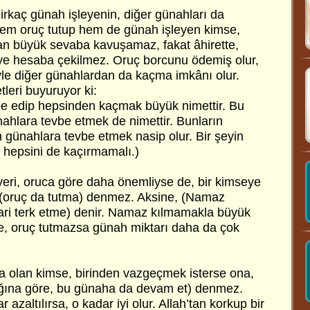
 Birkaç günah işleyenin, diğer günahları da
m oruç tutup hem de günah işleyen kimse,
lan büyük sevaba kavuşamaz, fakat âhirette,
iye hesaba çekilmez. Oruç borcunu ödemiş olur,
yle diğer günahlardan da kaçma imkânı olur.
leri buyuruyor ki:
be edip hepsinden kaçmak büyük nimettir. Bu
ahlara tevbe etmek de nimettir. Bunların
n günahlara tevbe etmek nasip olur. Bir şeyin
hepsini de kaçırmamalı.)
eri, oruca göre daha önemliyse de, bir kimseye
 (oruç da tutma) denmez. Aksine, (Namaz
ari terk etme) denir. Namaz kılmamakla büyük
e, oruç tutmazsa günah miktarı daha da çok
 olan kimse, birinden vazgeçmek isterse ona,
ığına göre, bu günaha da devam et) denmez.
azaltılırsa, o kadar iyi olur. Allah’tan korkup bir