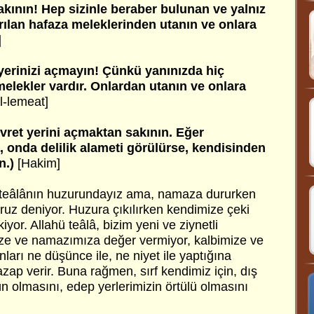
kının! Hep sizinle beraber bulunan ve yalnız
ılan hafaza meleklerinden utanın ve onlara
]
 yerinizi açmayın! Çünkü yanınızda hiç
elekler vardır. Onlardan utanın ve onlara
l-lemeat]
vret yerini açmaktan sakının. Eğer
 onda delilik alameti görülürse, kendisinden
n.)
[Hakim]
 teâlânın huzurundayız ama, namaza dururken
uz deniyor. Huzura çıkılırken kendimize çeki
or. Allahü teâlâ, bizim yeni ve ziynetli
ze ve namazımıza değer vermiyor, kalbimize ve
nları ne düşünce ile, ne niyet ile yaptığına
ap verir. Buna rağmen, sırf kendimiz için, dış
n olmasını, edep yerlerimizin örtülü olmasını