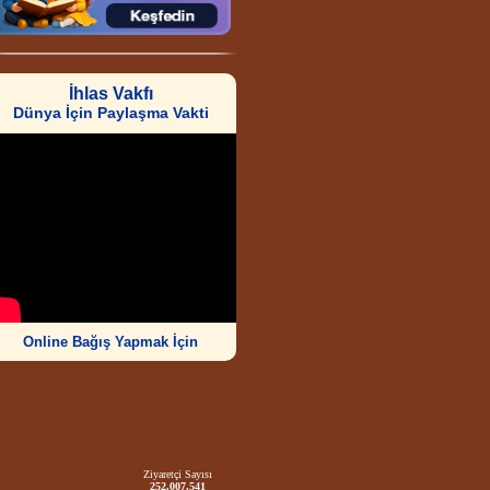
İhlas Vakfı
Dünya İçin Paylaşma Vakti
Online Bağış Yapmak İçin
Ziyaretçi Sayısı
252.007.541