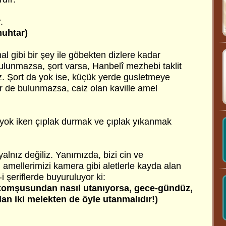
.
muhtar)
mal gibi bir şey ile göbekten dizlere kadar
ulunmazsa, şort varsa, Hanbelî mezhebi taklit
z. Şort da yok ise, küçük yerde gusletmeye
r de bulunmazsa, caiz olan kaville amel
yok iken çıplak durmak ve çıplak yıkanmak
alnız değiliz. Yanımızda, bizi cin ve
amellerimizi kamera gibi aletlerle kayda alan
i şeriflerde buyuruluyor ki:
h komşusundan nasıl utanıyorsa, gece-gündüz,
lan iki melekten de öyle utanmalıdır!)