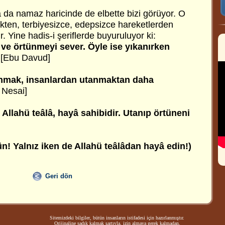
 da namaz haricinde de elbette bizi görüyor. O
kten, terbiyesizce, edepsizce hareketlerden
 Yine hadis-i şeriflerde buyuruluyor ki:
ı ve örtünmeyi sever. Öyle ise yıkanırken
[Ebu Davud]
anmak, insanlardan utanmaktan daha
, Nesai]
 Allahü teâlâ, hayâ sahibidir. Utanıp örtüneni
tün! Yalnız iken de Allahü teâlâdan hayâ edin!)
Geri dön
Sitemizdeki bilgiler, bütün insanların istifadesi için hazırlanmıştır.
Orijinaline sadık kalmak şartıyla, izin almaya gerek kalmadan,