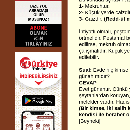
1-
Mekruhtur.
2-
Küçük yerde caizdir
3-
Caizdir.
(Redd-ül 
İhtiyatlı olmalı, peşta
örtmelidir. Peştamal b
edilirse, mekruh olma
çalışmalıdır. Küçük ye
edilebilir.
Sual:
Evde hiç kimse 
günah mıdır?
CEVAP
Evet günahtır. Çünkü y
şeytanlardan koruyan, 
melekler vardır. Hadis-
(Bir kimse, iki sali
kendisi ile beraber o
[Beyheki]