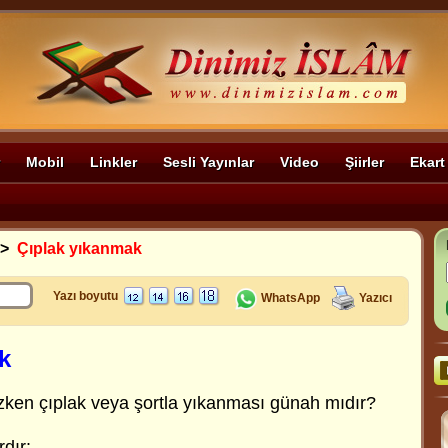
Mobil
Linkler
Sesli Yayınlar
Video
Şiirler
Ekart
>
Çıplak yıkanmak
Yazı boyutu
WhatsApp
Yazıcı
k
ızken çıplak veya şortla yıkanması günah mıdır?
dır: