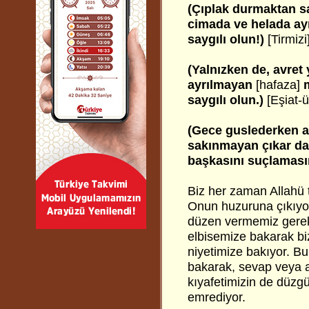
(Çıplak durmaktan sa
cimada ve helada ayr
saygılı olun!)
[Tirmizi
(Yalnızken de, avret
ayrılmayan
[hafaza]
m
saygılı olun.)
[Eşiat-ü
(Gece guslederken a
sakınmayan çıkar da,
başkasını suçlaması
Biz her zaman Allahü
Onun huzuruna çıkıyor
düzen vermemiz gerekiy
elbisemize bakarak bi
niyetimize bakıyor. Bu
bakarak, sevap veya az
kıyafetimizin de düzgü
emrediyor.