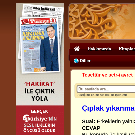
Hakkımızda
Kitaplar
Diller
Tesettür ve setr-i avret
Aradığınız kelime sarı renk ile işaretlenir.
Çıplak yıkanma
Sual:
Erkeklerin yaln
CEVAP
Bu konuda üç kavil var