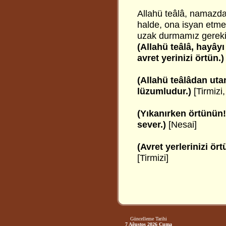
Allahü teâlâ, namazda
halde, ona isyan etme
uzak durmamız gerekir.
(Allahü teâlâ, hayây
avret yerinizi örtün.)
(Allahü teâlâdan ut
lüzumludur.)
[Tirmizi
(Yıkanırken örtünün!
sever.)
[Nesai]
(Avret yerlerinizi ör
[Tirmizi]
Güncelleme Tarihi
7 Ağustos 2026 Cuma