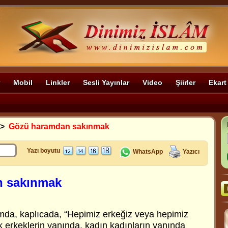
Mobil
Linkler
Sesli Yayınlar
Video
Şiirler
Ekart
>
Gözü haramdan sakınmak
Yazı boyutu
WhatsApp
Yazıcı
 sakınmak
a, kaplıcada, “Hepimiz erkeğiz veya hepimiz
k erkeklerin yanında, kadın kadınların yanında