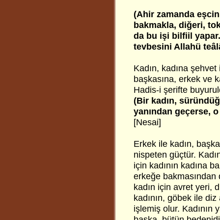
(Ahir zamanda eşcins
bakmakla, diğeri, to
da bu işi bilfiil yap
tevbesini Allahü teâl
Kadın, kadına şehvet
başkasına, erkek ve k
Hadis-i şerifte buyurul
(Bir kadın, süründü
yanından geçerse, o
[Nesai]
Erkek ile kadın, başka 
nispeten güçtür. Kadı
için kadının kadına b
erkeğe bakmasından da
kadın için avret yeri, 
kadının, göbek ile di
işlemiş olur. Kadının 
başka, bütün bedenidi