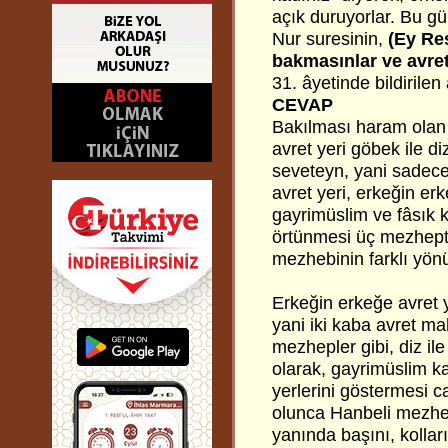
açık duruyorlar. Bu gü
Nur suresinin,
(Ey Re
bakmasınlar ve avret
31. âyetinde bildirilen 
CEVAP
Bakılması haram olan y
avret yeri göbek ile di
seveteyn, yani sadece 
avret yeri, erkeğin er
gayrimüslim ve fâsık k
örtünmesi üç mezhepte
mezhebinin farklı yönü
Erkeğin erkeğe avret y
yani iki kaba avret mah
mezhepler gibi, diz il
olarak, gayrimüslim ka
yerlerini göstermesi c
olunca Hanbeli mezhebi
yanında başını, kolları