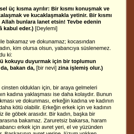
el üç kısma ayrılır: Bir kısmı konuşmak ve
kalaşmak ve kucaklaşmakla yetinir. Bir kısmı
ar. Allah bunlara lanet etsin! Tevbe edenin
â kabul eder.)
[Deylemi]
 ile bakamaz ve dokunamaz; kocasından
adın, kim olursa olsun, yabancıya süslenemez.
du ki:
ğü kokuyu duyurmak için bir toplumun
 da, bakan da,
[bir nevi]
zina işlemiş olur.)
cinsten oldukları için, bir araya gelmeleri
nın kadına yaklaşması ise daha kolaydır. Bunun
akması ve dokunması, erkeğin kadına ve kadının
ha kötü olabilir. Erkeğin erkek için ve kadının
diz ile göbek arasıdır. Bir kadın, başka bir
z arasına bakamaz. Zaruretsiz bakarsa, haram
yabancı erkek için avret yeri, el ve yüzünden
r. Başkasının avret yerine, lüzum yokken,