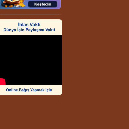
İhlas Vakfı
Dünya İçin Paylaşma Vakti
Online Bağış Yapmak İçin