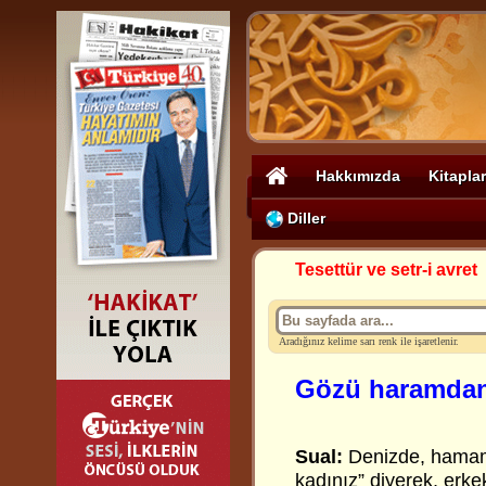
Hakkımızda
Kitaplar
Diller
Tesettür ve setr-i avret
Aradığınız kelime sarı renk ile işaretlenir.
Gözü haramdan
Sual:
Denizde, hamamd
kadınız” diyerek, erke