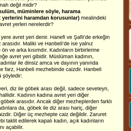
nah değil midir?
sulüm, müminlere söyle, harama
 yerlerini haramdan korusunlar)
mealindeki
avret yerleri nerelerdir?
ere avret yeri denir. Hanefi ve Şafii’de erkeğin
z arasıdır. Maliki ve Hanbeli’de ise yalnız
ön ve arka kısımdır. Kadınların birbirlerine
keğe avret yeri gibidir. Müslüman kadının,
adınlar ile dinsiz amca ve dayının yanında
 farz, Hanbeli mezhebinde caizdir. Hanbeli
 şöyledir:
eri, diz ile göbek arası değil, sadece seveteyn,
allidir. Kadının kadına avret yeri diğer
e göbek arasıdır. Ancak diğer mezheplerden farklı
dınlara da, göbek ile diz arası hariç, diğer
aizdir. Diğer üç mezhepte caiz değildir. Zaruret
 taklit edilerek kapalı kadın, açık kadınların
nı açabilir.