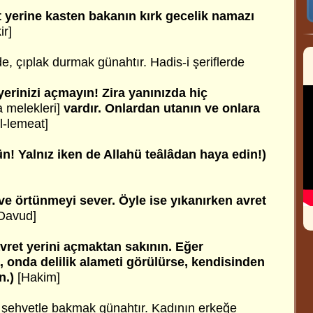
t yerine kasten bakanın kırk gecelik namazı
ir]
, çıplak durmak günahtır. Hadis-i şeriflerde
yerinizi açmayın! Zira yanınızda hiç
a melekleri]
vardır. Onlardan utanın ve onlara
l-lemeat]
tün! Yalnız iken de Allahü teâlâdan haya edin!)
 ve örtünmeyi sever. Öyle ise yıkanırken avret
Davud]
vret yerini açmaktan sakının. Eğer
 onda delilik alameti görülürse, kendisinden
n.)
[Hakim]
 şehvetle bakmak günahtır. Kadının erkeğe