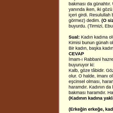
bakması da günahtır. 
yanında iken, iki göz
içeri girdi. Resulullah
görmez) dedim.
(O s
buyurdu. (Tirmizi, Eb
Sual:
Kadın kadına olu
Kimisi bunun günah ol
Bir kadın, başka kadı
CEVAP
İmam-ı Rabbani hazret
buyuruyor ki:
Kalb, göze tâbidir. G
olur. O halde, imanı o
eşcinsel olması, haram
haramdır. Kadının da 
bakması haramdır. Hadi
(Kadının kadına yak
(Erkeğin erkeğe, kad