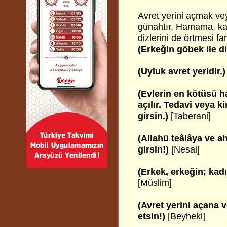
Avret yerini açmak v
günahtır. Hamama, kap
dizlerini de örtmesi fa
(Erkeğin göbek ile diz
(Uyluk avret yeridir.)
(Evlerin en kötüsü h
açılır. Tedavi veya k
girsin.)
[Taberani]
(Allahü teâlâya ve a
girsin!)
[Nesai]
(Erkek, erkeğin; kad
[Müslim]
(Avret yerini açana 
etsin!)
[Beyheki]