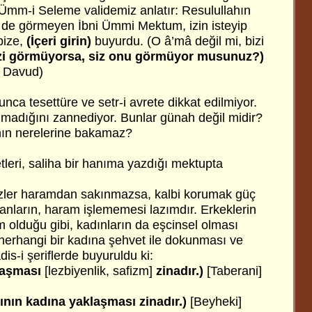
Ümm-i Seleme validemiz anlatır: Resulullahın
ü de görmeyen İbni Ümmi Mektum, izin isteyip
 bize,
(İçeri girin)
buyurdu. (O â’mâ değil mi, bizi
izi görmüyorsa, siz onu görmüyor musunuz?)
u Davud)
nca tesettüre ve setr-i avrete dikkat edilmiyor.
madığını zannediyor. Bunlar günah değil midir?
nın nerelerine bakamaz?
leri, saliha bir hanıma yazdığı mektupta
özler haramdan sakınmazsa, kalbi korumak güç
lanların, haram işlememesi lazımdır. Erkeklerin
 olduğu gibi, kadınların da eşcinsel olması
herhangi bir kadına şehvet ile dokunması ve
s-i şeriflerde buyuruldu ki:
laşması
[lezbiyenlik, safizm]
zinadır.)
[Taberani]
ının kadına yaklaşması zinadır.)
[Beyheki]