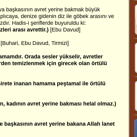
eya başkasının avret yerine bakmak büyük
lıcaya, denize gidenin diz ile göbek arasını ve
rzdır. Hadis-i şeriflerde buyuruldu ki:
leri arası avrettir.)
[Ebu Davud]
[Buhari, Ebu Davud, Tirmizi]
amamdır. Orada sesler yükselir, avretler
irden temizlenmek için girecek olan örtülü
hirete inanan hamama peştamal ile örtülü
ın, kadının avret yerine bakması helal olmaz.)
ve başkasının avret yerine bakana Allah lanet