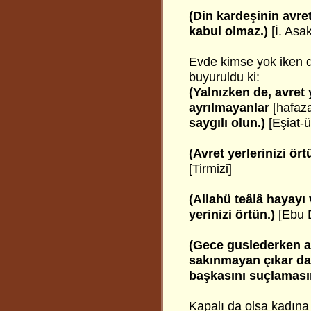
(Din kardeşinin avre
kabul olmaz.)
[İ. Asak
Evde kimse yok iken de
buyuruldu ki:
(Yalnızken de, avret 
ayrılmayanlar
[hafaz
saygılı olun.)
[Eşiat-ü
(Avret yerlerinizi ör
[Tirmizi]
(Allahü teâlâ hayayı
yerinizi örtün.)
[Ebu 
(Gece guslederken a
sakınmayan çıkar da,
başkasını suçlaması
Kapalı da olsa kadına