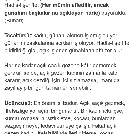
Hadis-i şerifte,
(Her mümin affedilir, ancak
buyuruldu.
günahını başkalarına açıklayan hariç)
(Buhari)
Tesettürsüz kadın, günahı alenen işlemiş oluyor,
günahını başkalarına açıklamış oluyor. Hadis-i şerifte
bildirildiği gibi, açık işlenen günahların affı zor olur.
Her ne kadar açık-saçık gezene kâfir dememek
gerekir ise de, açık gezen kadının zamanla kalbi
kararır, açık gezdiği için, içi sızlamazsa, imanı da
zayıflayıp bir gün tamamen sönebilir.
En önemlisi budur. Açık saçık gezmek,
Üçüncüsü:
iffetsizliğe yol açan bir günahtır. Bir kadın içki içse,
kumar oynasa, hırsızlık etse, kocası, bunlardan
vazgeçirmeye, tedavi etmeye çalışır. Fakat açık
gezen kadın, iffetsizliğinde ileri giderse, kocası