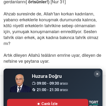
gerdanlarını]
[Nur 31]
örtsünler!)
Ahzab suresinde de, Allah’tan korkan kadınların,
yabancı erkeklerle konuşmak durumunda kalınca,
kötü niyetli erkeklerin tahrikine sebep olmamaları
için, yumuşak konuşmamaları emrediliyor. Sesten
tahrik olan erkek, açık kadına bakınca tahrik olmaz
mı?
Artık dileyen Allahü teâlânın emrine uyar, dileyen de
nefsine ve şeytana uyar.
×
Huzura Doğru
📺
09:00 - 09:30
arası
🔄
21:00 - 21:30
arası
Copyright © 2008 - Dinimiz İslam. Her Hakkı Saklıdır.
Canlı İzle
Sitemizdeki bilgiler, bütün insanların istifadesi için