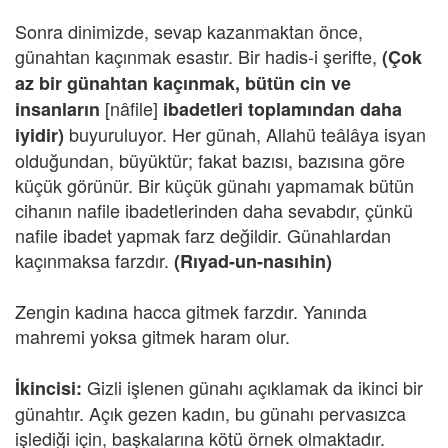
Sonra dinimizde, sevap kazanmaktan önce,
günahtan kaçınmak esastır. Bir hadis-i şerifte,
(Çok
az bir günahtan kaçınmak, bütün cin ve
[nâfile]
insanların
ibadetleri toplamından daha
buyuruluyor. Her günah, Allahü teâlâya isyan
iyidir)
olduğundan, büyüktür; fakat bazısı, bazısına göre
küçük görünür. Bir küçük günahı yapmamak bütün
cihanın nafile ibadetlerinden daha sevabdır, çünkü
nafile ibadet yapmak farz değildir. Günahlardan
kaçınmaksa farzdır.
(Rıyad-un-nasıhin)
Zengin kadına hacca gitmek farzdır. Yanında
mahremi yoksa gitmek haram olur.
Gizli işlenen günahı açıklamak da ikinci bir
İkincisi:
günahtır. Açık gezen kadın, bu günahı pervasızca
işlediği için, başkalarına kötü örnek olmaktadır.