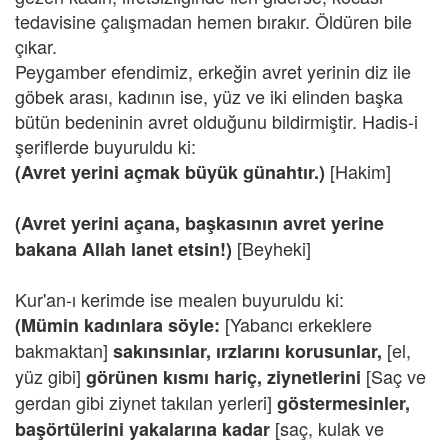
tedavisine çalışmadan hemen bırakır. Öldüren bile
çıkar.
Peygamber efendimiz, erkeğin avret yerinin diz ile
göbek arası, kadının ise, yüz ve iki elinden başka
bütün bedeninin avret olduğunu bildirmiştir. Hadis-i
şeriflerde buyuruldu ki:
[Hakim]
(Avret yerini açmak büyük günahtır.)
(Avret yerini açana, başkasının avret yerine
[Beyheki]
bakana Allah lanet etsin!)
Kur'an-ı kerimde ise mealen buyuruldu ki:
[Yabancı erkeklere
(Mümin kadınlara söyle:
bakmaktan]
[el,
sakınsınlar, ırzlarını korusunlar,
yüz gibi]
[Saç ve
görünen kısmı hariç, ziynetlerini
gerdan gibi ziynet takılan yerleri]
göstermesinler,
[saç, kulak ve
başörtülerini yakalarına kadar