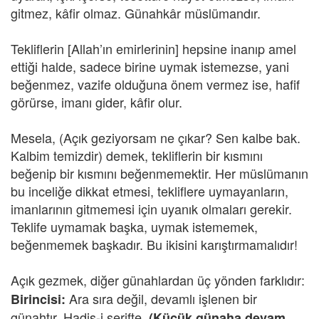
gitmez, kâfir olmaz. Günahkâr müslümandır.
Tekliflerin [Allah’ın emirlerinin] hepsine inanıp amel
ettiği halde, sadece birine uymak istemezse, yani
beğenmez, vazife olduğuna önem vermez ise, hafif
görürse, imanı gider, kâfir olur.
Mesela, (Açık geziyorsam ne çıkar? Sen kalbe bak.
Kalbim temizdir) demek, tekliflerin bir kısmını
beğenip bir kısmını beğenmemektir. Her müslümanın
bu inceliğe dikkat etmesi, tekliflere uymayanların,
imanlarının gitmemesi için uyanık olmaları gerekir.
Teklife uymamak başka, uymak istememek,
beğenmemek başkadır. Bu ikisini karıştırmamalıdır!
Açık gezmek, diğer günahlardan üç yönden farklıdır:
Ara sıra değil, devamlı işlenen bir
Birincisi:
günahtır. Hadis-i şerifte,
(Küçük günaha devam