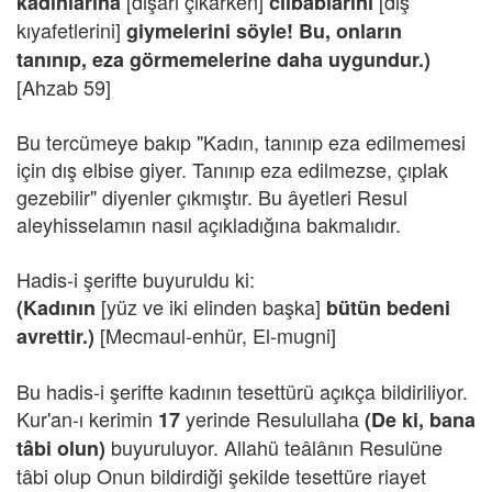
[dışarı çıkarken]
[dış
kadınlarına
cilbablarını
kıyafetlerini]
giymelerini söyle! Bu, onların
tanınıp, eza görmemelerine daha uygundur.)
[Ahzab 59]
Bu tercümeye bakıp "Kadın, tanınıp eza edilmemesi
için dış elbise giyer. Tanınıp eza edilmezse, çıplak
gezebilir" diyenler çıkmıştır. Bu âyetleri Resul
aleyhisselamın nasıl açıkladığına bakmalıdır.
Hadis-i şerifte buyuruldu ki:
[yüz ve iki elinden başka]
(Kadının
bütün bedeni
[Mecmaul-enhür, El-mugni]
avrettir.)
Bu hadis-i şerifte kadının tesettürü açıkça bildiriliyor.
Kur'an-ı kerimin
yerinde Resulullaha
17
(De ki, bana
buyuruluyor. Allahü teâlânın Resulüne
tâbi olun)
tâbi olup Onun bildirdiği şekilde tesettüre riayet