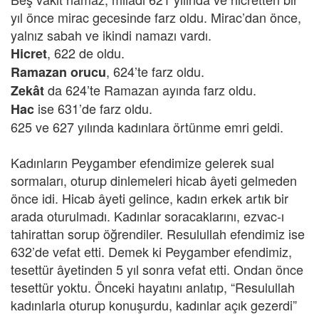
yıl önce mirac gecesinde farz oldu. Mirac’dan önce,
yalnız sabah ve ikindi namazı vardı.
, 622 de oldu.
Hicret
, 624’te farz oldu.
Ramazan orucu
da 624’te Ramazan ayında farz oldu.
Zekât
ise 631’de farz oldu.
Hac
625 ve 627 yılında kadınlara örtünme emri geldi.
Kadınların Peygamber efendimize gelerek sual
sormaları, oturup dinlemeleri hicab âyeti gelmeden
önce idi. Hicab âyeti gelince, kadın erkek artık bir
arada oturulmadı. Kadınlar soracaklarını, ezvac-ı
tahirattan sorup öğrendiler. Resulullah efendimiz ise
632’de vefat etti. Demek ki Peygamber efendimiz,
tesettür âyetinden 5 yıl sonra vefat etti. Ondan önce
tesettür yoktu. Önceki hayatını anlatıp, “Resulullah
kadınlarla oturup konuşurdu, kadınlar açık gezerdi”