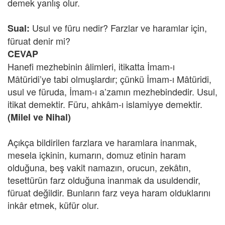
demek yanlış olur.
Usul ve füru nedir? Farzlar ve haramlar için,
Sual:
füruat denir mi?
CEVAP
Hanefi mezhebinin âlimleri, itikatta İmam-ı
Mâtüridi’ye tabi olmuşlardır; çünkü İmam-ı Mâtüridi,
usul ve füruda, İmam-ı a’zamın mezhebindedir. Usul,
itikat demektir. Füru, ahkâm-ı islamiyye demektir.
(Milel ve Nihal)
Açıkça bildirilen farzlara ve haramlara inanmak,
mesela içkinin, kumarın, domuz etinin haram
olduğuna, beş vakit namazın, orucun, zekâtın,
tesettürün farz olduğuna inanmak da usuldendir,
füruat değildir. Bunların farz veya haram olduklarını
inkâr etmek, küfür olur.