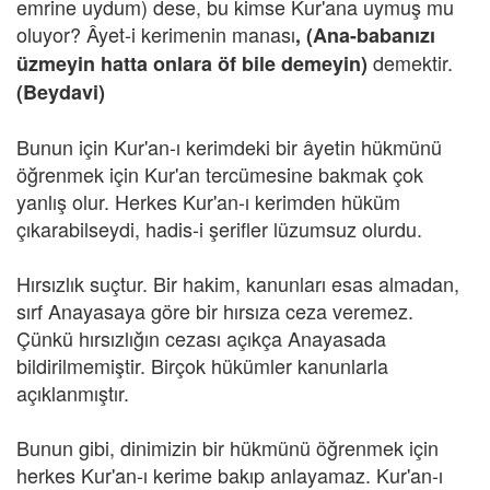
emrine uydum) dese, bu kimse Kur'ana uymuş mu
oluyor? Âyet-i kerimenin manası
, (Ana-babanızı
demektir.
üzmeyin hatta onlara öf bile demeyin)
(Beydavi)
Bunun için Kur'an-ı kerimdeki bir âyetin hükmünü
öğrenmek için Kur'an tercümesine bakmak çok
yanlış olur. Herkes Kur'an-ı kerimden hüküm
çıkarabilseydi, hadis-i şerifler lüzumsuz olurdu.
Hırsızlık suçtur. Bir hakim, kanunları esas almadan,
sırf Anayasaya göre bir hırsıza ceza veremez.
Çünkü hırsızlığın cezası açıkça Anayasada
bildirilmemiştir. Birçok hükümler kanunlarla
açıklanmıştır.
Bunun gibi, dinimizin bir hükmünü öğrenmek için
herkes Kur'an-ı kerime bakıp anlayamaz. Kur'an-ı