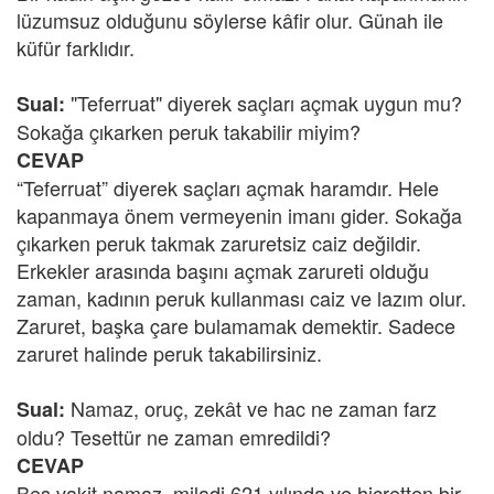
lüzumsuz olduğunu söylerse kâfir olur. Günah ile
küfür farklıdır.
"Teferruat" diyerek saçları açmak uygun mu?
Sual:
Sokağa çıkarken peruk takabilir miyim?
CEVAP
“Teferruat” diyerek saçları açmak haramdır. Hele
kapanmaya önem vermeyenin imanı gider. Sokağa
çıkarken peruk takmak zaruretsiz caiz değildir.
Erkekler arasında başını açmak zarureti olduğu
zaman, kadının peruk kullanması caiz ve lazım olur.
Zaruret, başka çare bulamamak demektir. Sadece
zaruret halinde peruk takabilirsiniz.
Namaz, oruç, zekât ve hac ne zaman farz
Sual:
oldu? Tesettür ne zaman emredildi?
CEVAP
Beş vakit namaz, miladi 621 yılında ve hicretten bir