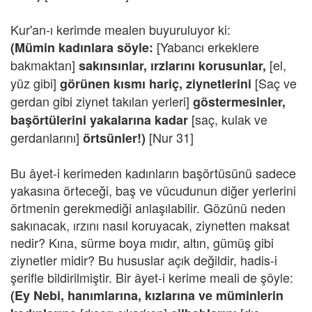
Kur'an-ı kerimde mealen buyuruluyor ki:
[Yabancı erkeklere
(Mümin kadınlara söyle:
bakmaktan]
[el,
sakınsınlar, ırzlarını korusunlar,
yüz gibi]
[Saç ve
görünen kısmı hariç, ziynetlerini
gerdan gibi ziynet takılan yerleri]
göstermesinler,
[saç, kulak ve
başörtülerini yakalarına kadar
gerdanlarını]
[Nur 31]
örtsünler!)
Bu âyet-i kerimeden kadınların başörtüsünü sadece
yakasına örteceği, baş ve vücudunun diğer yerlerini
örtmenin gerekmediği anlaşılabilir. Gözünü neden
sakınacak, ırzını nasıl koruyacak, ziynetten maksat
nedir? Kına, sürme boya mıdır, altın, gümüş gibi
ziynetler midir? Bu hususlar açık değildir, hadis-i
şerifle bildirilmiştir. Bir âyet-i kerime meali de şöyle:
(Ey Nebi, hanımlarına, kızlarına ve müminlerin