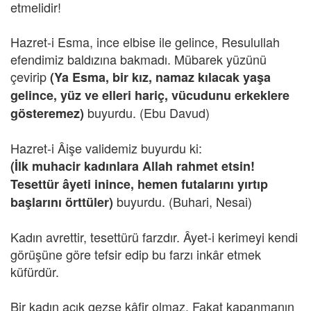
etmelidir!
Hazret-i Esma, ince elbise ile gelince, Resulullah
efendimiz baldızına bakmadı. Mübarek yüzünü
çevirip
(Ya Esma, bir kız, namaz kılacak yaşa
gelince, yüz ve elleri hariç, vücudunu erkeklere
buyurdu. (Ebu Davud)
gösteremez)
Hazret-i Âişe validemiz buyurdu ki:
(İlk muhacir kadınlara Allah rahmet etsin!
Tesettür âyeti inince, hemen futalarını yırtıp
buyurdu. (Buhari, Nesai)
başlarını örttüler)
Kadın avrettir, tesettürü farzdır. Âyet-i kerimeyi kendi
görüşüne göre tefsir edip bu farzı inkâr etmek
küfürdür.
Bir kadın açık gezse kâfir olmaz. Fakat kapanmanın