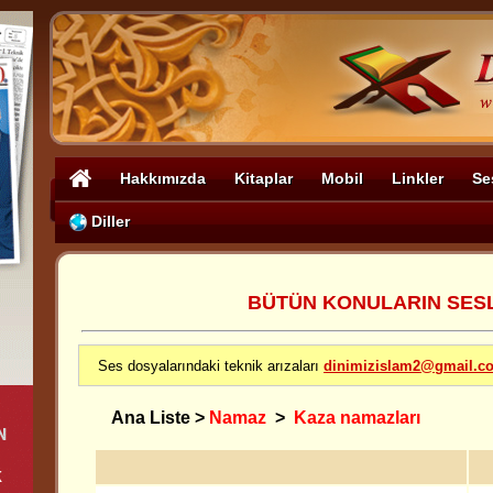
Hakkımızda
Kitaplar
Mobil
Linkler
Se
Diller
BÜTÜN KONULARIN SESLİ
Ses dosyalarındaki teknik arızaları
dinimizislam2@gmail.c
Ana Liste
>
Namaz
>
Kaza namazları