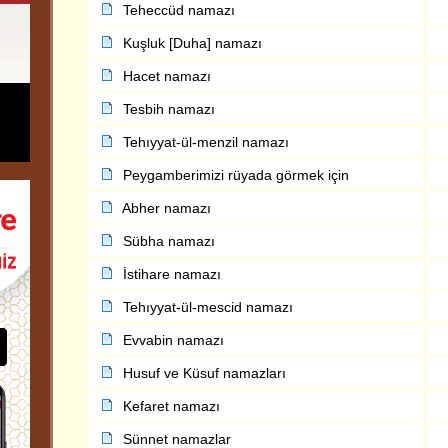
Teheccüd namazı
Kuşluk [Duha] namazı
Hacet namazı
Tesbih namazı
Tehıyyat-ül-menzil namazı
Peygamberimizi rüyada görmek için
Abher namazı
Sübha namazı
İstihare namazı
Tehıyyat-ül-mescid namazı
Evvabin namazı
Husuf ve Küsuf namazları
Kefaret namazı
Sünnet namazlar