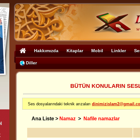
Hakkımızda
Kitaplar
Mobil
Linkler
Se
Diller
BÜTÜN KONULARIN SESLİ
Ses dosyalarındaki teknik arızaları
dinimizislam2@gmail.c
Ana Liste
>
Namaz
>
Nafile namazlar