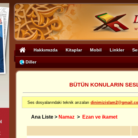
Hakkımızda
Kitaplar
Mobil
Linkler
Se
Diller
BÜTÜN KONULARIN SESLİ
Ses dosyalarındaki teknik arızaları
dinimizislam2@gmail.c
Ana Liste
>
Namaz
>
Ezan ve ikamet