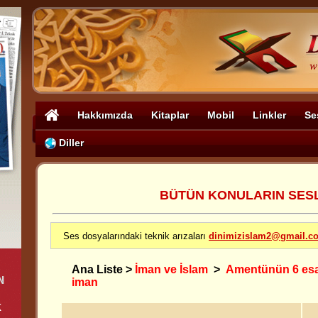
Hakkımızda
Kitaplar
Mobil
Linkler
Se
Diller
BÜTÜN KONULARIN SESLİ
Ses dosyalarındaki teknik arızaları
dinimizislam2@gmail.c
Ana Liste
>
İman ve İslam
>
Amentünün 6 esa
iman