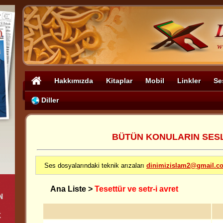
Hakkımızda
Kitaplar
Mobil
Linkler
Se
Diller
BÜTÜN KONULARIN SESLİ
Ses dosyalarındaki teknik arızaları
dinimizislam2@gmail.c
Ana Liste
>
Tesettür ve setr-i avret