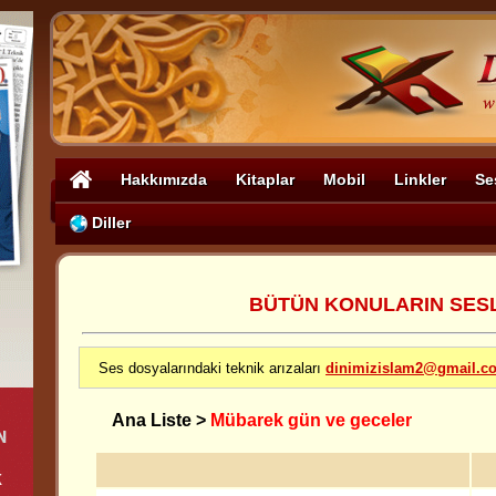
Hakkımızda
Kitaplar
Mobil
Linkler
Se
Diller
BÜTÜN KONULARIN SESLİ
Ses dosyalarındaki teknik arızaları
dinimizislam2@gmail.c
Ana Liste
>
Mübarek gün ve geceler