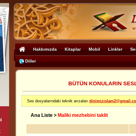
Hakkımızda
Kitaplar
Mobil
Linkler
Se
Diller
BÜTÜN KONULARIN SESLİ
Ses dosyalarındaki teknik arızaları
dinimizislam2@gmail.c
Ana Liste
>
Maliki mezhebini taklit