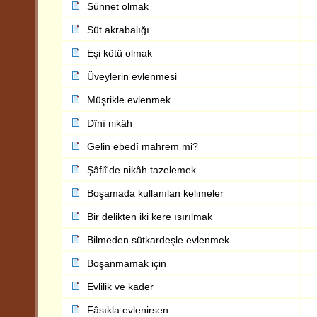
Sünnet olmak
Süt akrabalığı
Eşi kötü olmak
Üveylerin evlenmesi
Müşrikle evlenmek
Dînî nikâh
Gelin ebedî mahrem mi?
Şâfiî'de nikâh tazelemek
Boşamada kullanılan kelimeler
Bir delikten iki kere ısırılmak
Bilmeden sütkardeşle evlenmek
Boşanmamak için
Evlilik ve kader
Fâsıkla evlenirsen