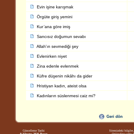
Evin işine karışmak
Örgüte giriş yemini
Kur’ana göre imiş
Sancısız doğumun sevabı
Allah'ın sevmediği şey
Evlenirken niyet
Zina edenle evlenmek
Küfre düşenin nikâhı da gider
Hristiyan kadın, ateist olsa
Kadınların süslenmesi caiz mi?
Geri dön
Güncelleme Tarihi
Sitemizdeki bilgiler,
9 Ağustos 2026 Pazar
Orijinaline sadık 