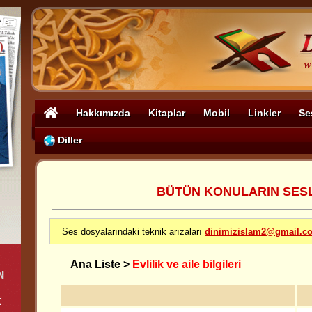
Hakkımızda
Kitaplar
Mobil
Linkler
Se
Diller
BÜTÜN KONULARIN SESLİ
Ses dosyalarındaki teknik arızaları
dinimizislam2@gmail.c
Ana Liste
>
Evlilik ve aile bilgileri