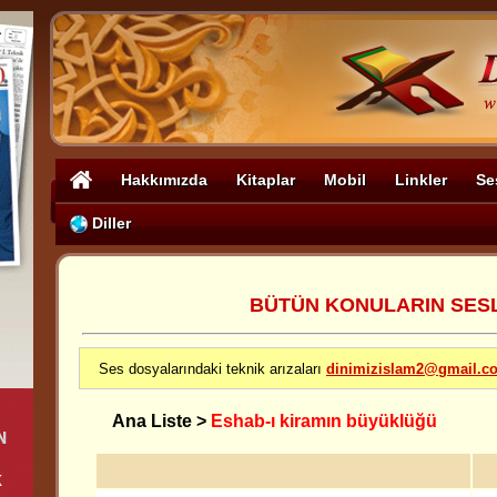
Hakkımızda
Kitaplar
Mobil
Linkler
Se
Diller
BÜTÜN KONULARIN SESLİ
Ses dosyalarındaki teknik arızaları
dinimizislam2@gmail.c
Ana Liste
>
Eshab-ı kiramın büyüklüğü