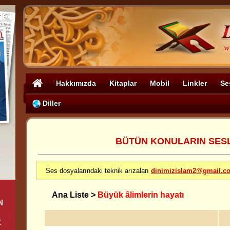
Hakkımızda
Kitaplar
Mobil
Linkler
Se
Diller
BÜTÜN KONULARIN SESLİ
Ses dosyalarındaki teknik arızaları
dinimizislam2@gmail.c
Ana Liste
>
Büyük âlimlerin hayatı