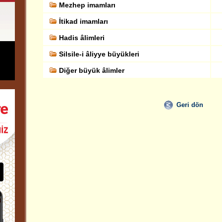
Mezhep imamları
İtikad imamları
Hadis âlimleri
Silsile-i âliyye büyükleri
Diğer büyük âlimler
Geri dön