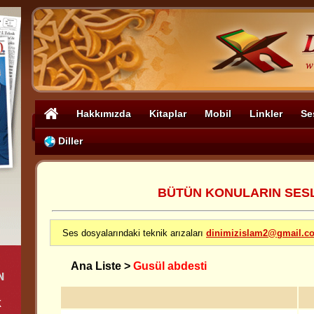
Hakkımızda
Kitaplar
Mobil
Linkler
Se
Diller
BÜTÜN KONULARIN SESLİ
Ses dosyalarındaki teknik arızaları
dinimizislam2@gmail.c
Ana Liste
>
Gusül abdesti