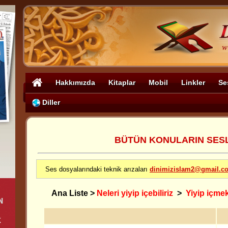
Hakkımızda
Kitaplar
Mobil
Linkler
Se
Diller
BÜTÜN KONULARIN SESLİ
Ses dosyalarındaki teknik arızaları
dinimizislam2@gmail.c
Ana Liste
>
Neleri yiyip içebiliriz
>
Yiyip içmekl