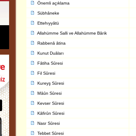
Önemli açıklama
Sübhâneke
Ettehıyyâtü
Allahümme Salli ve Allahümme Bârik
Rabbenâ âtina
Kunut Duâları
Fâtiha Sûresi
Fil Sûresi
Kureyş Sûresi
Mâûn Sûresi
Kevser Sûresi
Kâfirûn Sûresi
Nasr Sûresi
Tebbet Sûresi