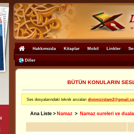
Hakkımızda
Kitaplar
Mobil
Linkler
Se
Diller
BÜTÜN KONULARIN SESLİ
Ses dosyalarındaki teknik arızaları
dinimizislam2@gmail.c
Ana Liste
>
Namaz
>
Namaz sureleri ve duala