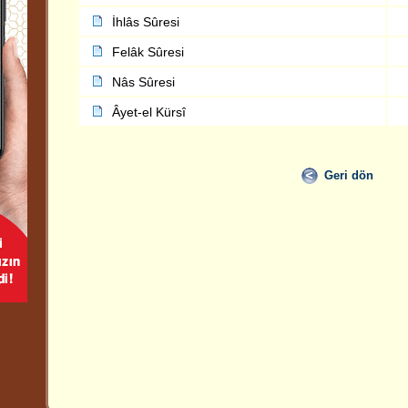
İhlâs Sûresi
Felâk Sûresi
Nâs Sûresi
Âyet-el Kürsî
Geri dön