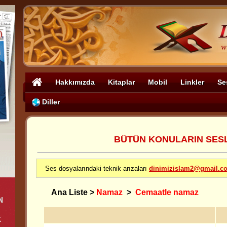
Hakkımızda
Kitaplar
Mobil
Linkler
Se
Diller
BÜTÜN KONULARIN SESLİ
Ses dosyalarındaki teknik arızaları
dinimizislam2@gmail.c
Ana Liste
>
Namaz
>
Cemaatle namaz