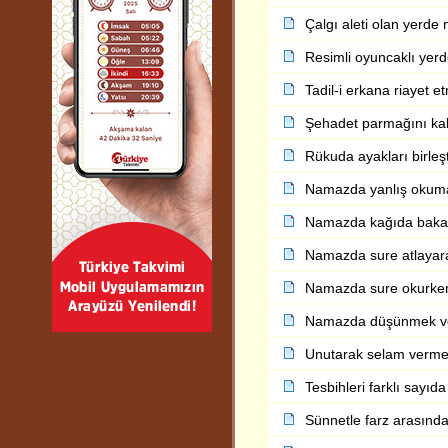
Çalgı aleti olan yerde
Resimli oyuncaklı yer
Tadil-i erkana riayet e
Şehadet parmağını ka
Rükuda ayakları birleş
Namazda yanlış okum
Namazda kağıda baka
Namazda sure atlaya
Namazda sure okurke
Namazda düşünmek v
Unutarak selam verm
Tesbihleri farklı sayıd
Sünnetle farz arasın