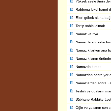
Yüksek sesle âmin d
Rabbena lekel hamd 
Elleri göbek altına ba
Tertip sahibi olmak
Namaz ve riya
Namazda abdestin bo
Namaz kılarken ana ba
Namaz kılanın önünd
Namazda kıraat
Namazdan sonra yer d
Namazlardan sonra F
Tesbih ve duaların ma
Sübhane Rabbike âyeti
Öğle ve yatsının son s