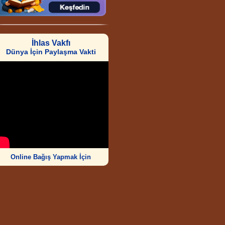
İhlas Vakfı
Dünya İçin Paylaşma Vakti
Online Bağış Yapmak İçin