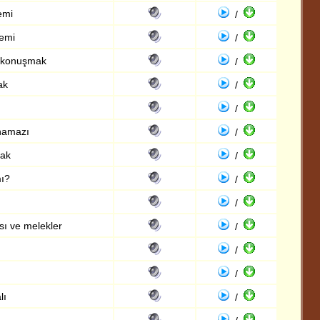
emi
/
nemi
/
a konuşmak
/
ak
/
/
namazı
/
mak
/
mı?
/
/
sı ve melekler
/
/
/
lı
/