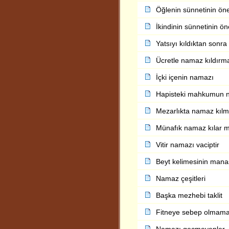
Öğlenin sünnetinin ön
İkindinin sünnetinin ö
Yatsıyı kıldıktan sonr
Ücretle namaz kıldırm
İçki içenin namazı
Hapisteki mahkumun 
Mezarlıkta namaz kıl
Münafık namaz kılar 
Vitir namazı vaciptir
Beyt kelimesinin mana
Namaz çeşitleri
Başka mezhebi taklit
Fitneye sebep olmama