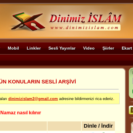
Mobil
Linkler
Sesli Yayınlar
Video
Şiirler
Ekart
ÜN KONULARIN SESLİ ARŞİVİ
.
aları
dinimizislam2@gmail.com
adresine bildirmenizi rica ederiz
>
Namaz nasıl kılınır
Dinle / İndir