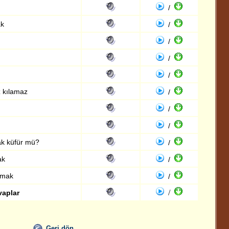
/
ak
/
/
/
/
z kılamaz
/
/
/
ak küfür mü?
/
ak
/
lmak
/
/
vaplar
Geri dön