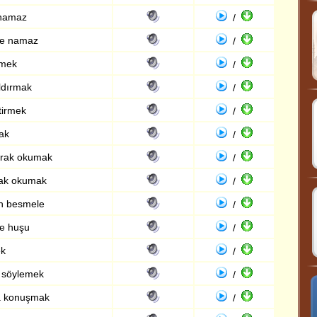
 namaz
/
de namaz
/
tmek
/
ldırmak
/
tirmek
/
ak
/
rak okumak
/
rak okumak
/
n besmele
/
e huşu
/
ek
/
a söylemek
/
da konuşmak
/