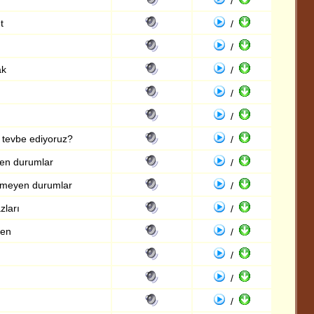
/
t
/
/
ak
/
/
/
 tevbe ediyoruz?
/
ren durumlar
/
irmeyen durumlar
/
ları
/
yen
/
/
/
/