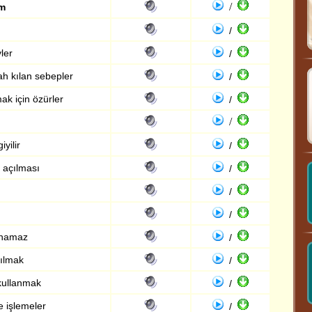
/
ım
/
ler
/
 kılan sebepler
/
k için özürler
/
/
yilir
/
 açılması
/
/
/
a namaz
/
ılmak
/
kullanmak
/
e işlemeler
/