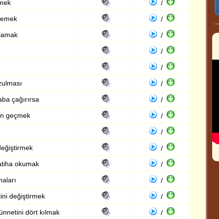
emek
/
demek
/
ğlamak
/
/
/
zulması
/
ba çağırırsa
/
en geçmek
/
/
eğiştirmek
/
atiha okumak
/
naları
/
ni değiştirmek
/
ünnetini dört kılmak
/