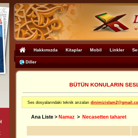
Hakkımızda
Kitaplar
Mobil
Linkler
Se
Diller
BÜTÜN KONULARIN SESLİ
Ses dosyalarındaki teknik arızaları
dinimizislam2@gmail.c
Ana Liste
>
Namaz
>
Necasetten taharet