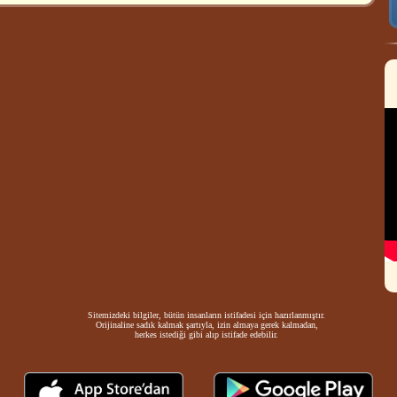
Sitemizdeki bilgiler, bütün insanların istifadesi için hazırlanmıştır.
Orijinaline sadık kalmak şartıyla, izin almaya gerek kalmadan,
herkes istediği gibi alıp istifade edebilir.