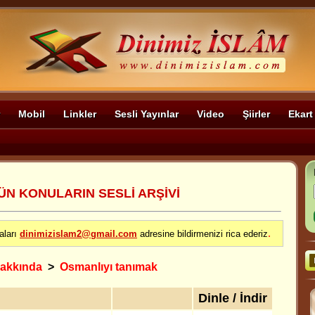
Mobil
Linkler
Sesli Yayınlar
Video
Şiirler
Ekart
ÜN KONULARIN SESLİ ARŞİVİ
.
aları
dinimizislam2@gmail.com
adresine bildirmenizi rica ederiz
hakkında
>
Osmanlıyı tanımak
Dinle / İndir