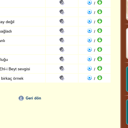
/
/
ay değil
/
sağladı
/
nlı
/
/
uluğu
/
hl-i Beyt sevgisi
/
 birkaç örnek
/
Geri dön