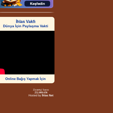
İhlas Vakfı
Dünya İçin Paylaşma Vakti
Online Bağış Yapmak İçin
Ziyaretçi Sayısı
252.009.636
Hosted by
İhlas Net