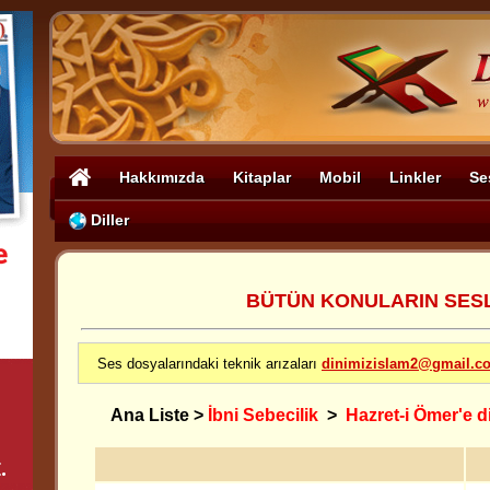
Hakkımızda
Kitaplar
Mobil
Linkler
Se
Diller
BÜTÜN KONULARIN SESLİ
Ses dosyalarındaki teknik arızaları
dinimizislam2@gmail.c
Ana Liste
>
İbni Sebecilik
>
Hazret-i Ömer'e d