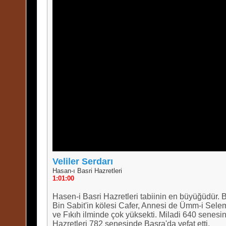
Veliler Serdarı
Hasan-ı Basri Hazretleri
1:01:00
Hasen-i Basri Hazretleri tabiinin en büyüğüdür.
Bin Sabit'in kölesi Cafer, Annesi de Ümm-i Selem
ve Fıkıh ilminde çok yüksekti. Miladi 640 senes
Hazretleri 782 senesinde Basra'da vefat etti.