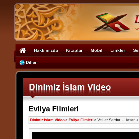
Hakkımızda
Kitaplar
Mobil
Linkler
Se
Diller
Evliya Filmleri
Dinimiz İslam Video
>
Evliya Filmleri
>
Veliler Serdarı - Hasan-ı 