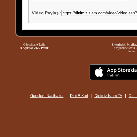
Video Paylaş
:
Güncelleme Tarihi
Sitemizdeki bilgiler,
9 Ağustos 2026 Pazar
Orijinaline sadık 
herkes i
Gençlere Nasihatler
|
Dini E-Kart
|
Dinimiz İslam TV
|
Dini