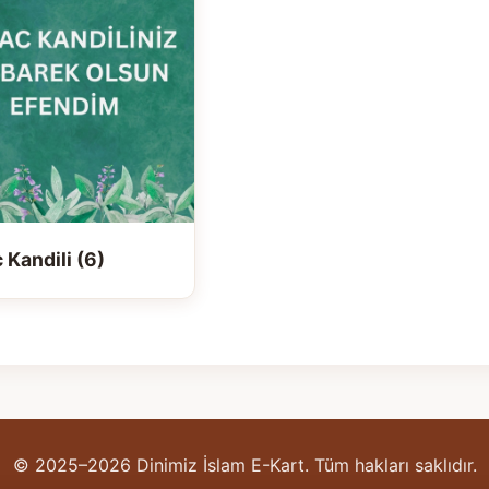
 Kandili (6)
© 2025–2026 Dinimiz İslam E-Kart. Tüm hakları saklıdır.