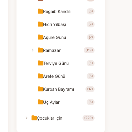
Regaib Kandili
(6)
Hicri Yılbaşı
(9)
Aşure Günü
(7)
Ramazan
(119)
Terviye Günü
(5)
Arefe Günü
(6)
Kurban Bayramı
(17)
Üç Aylar
(6)
Çocuklar İçin
(229)