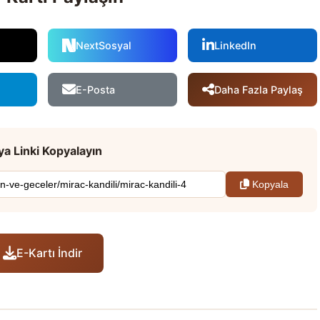
NextSosyal
LinkedIn
Daha Fazla Paylaş
E-Posta
a Linki Kopyalayın
Kopyala
E-Kartı İndir