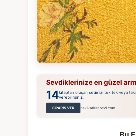
Sevdiklerinize en güzel ar
14
kitaptan oluşan setimizi tek tek veya takı
verebilirsiniz.
SİPARİŞ VER
hakikatkitabevi.com
Bu E