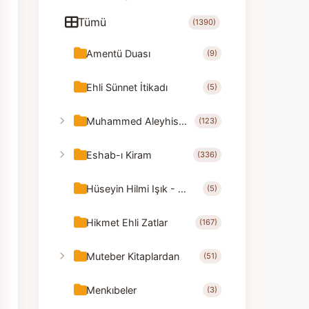
Tümü
(1390)
Amentü Duası
(9)
Ehli Sünnet İtikadı
(5)
Muhammed Aleyhisselam
(123)
Eshab-ı Kiram
(336)
Hüseyin Hilmi Işık - Nasihatler
(5)
Hikmet Ehli Zatlar
(167)
Muteber Kitaplardan
(51)
Menkıbeler
(3)