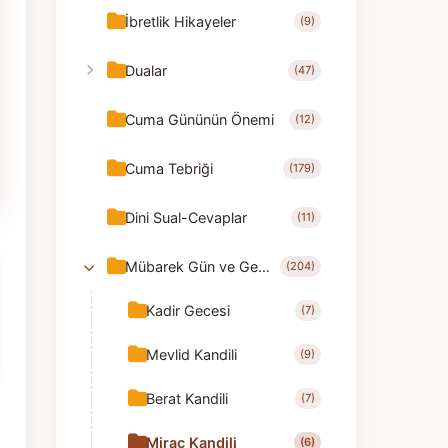
İbretlik Hikayeler
(9)
Dualar
(47)
Cuma Gününün Önemi
(12)
Cuma Tebriği
(179)
Dini Sual-Cevaplar
(11)
Mübarek Gün ve Geceler
(204)
Kadir Gecesi
(7)
Mevlid Kandili
(9)
Berat Kandili
(7)
Mirac Kandili
(6)