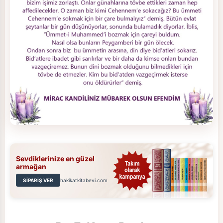
Sevdiklerinize en güzel
armağan
SİPARİŞ VER
hakikatkitabevi.com