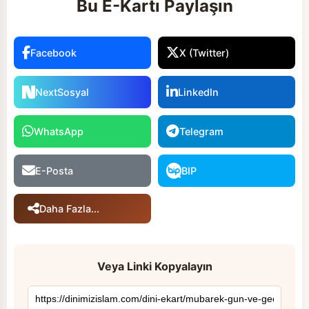
Bu E-Kartı Paylaşın
Facebook
X (Twitter)
NextSosyal
LinkedIn
WhatsApp
Telegram
E-Posta
BIP
Daha Fazla...
Veya Linki Kopyalayın