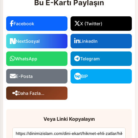
Bu E-Kartı Paylaşın
Facebook
X (Twitter)
NextSosyal
LinkedIn
WhatsApp
Telegram
E-Posta
BIP
Daha Fazla...
Veya Linki Kopyalayın