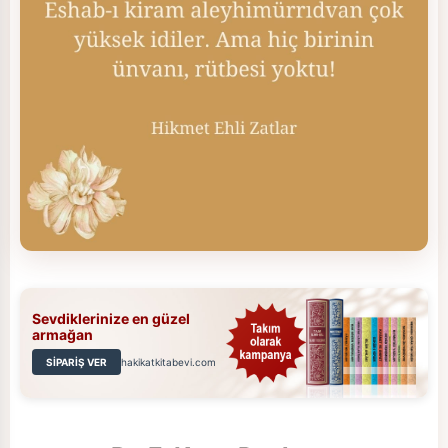
Sevdiklerinize en güzel
armağan
SİPARİŞ VER
hakikatkitabevi.com