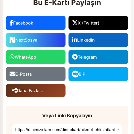
Bu E-Kartı Paylaşın
Facebook
X (Twitter)
NextSosyal
LinkedIn
WhatsApp
Telegram
E-Posta
BIP
Daha Fazla...
Veya Linki Kopyalayın