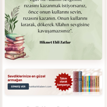
Sevdiklerinize en güzel
armağan
SİPARİŞ VER
hakikatkitabevi.com