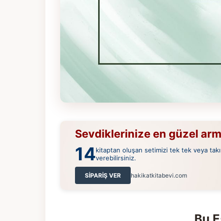
Sevdiklerinize en güzel ar
14
kitaptan oluşan setimizi tek tek veya takı
verebilirsiniz.
SİPARİŞ VER
hakikatkitabevi.com
Bu E