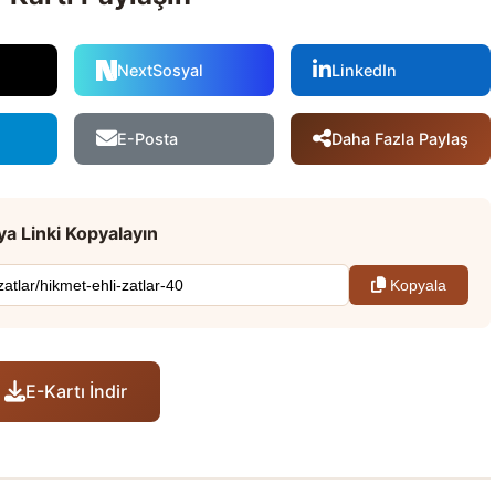
NextSosyal
LinkedIn
Daha Fazla Paylaş
E-Posta
a Linki Kopyalayın
Kopyala
E-Kartı İndir