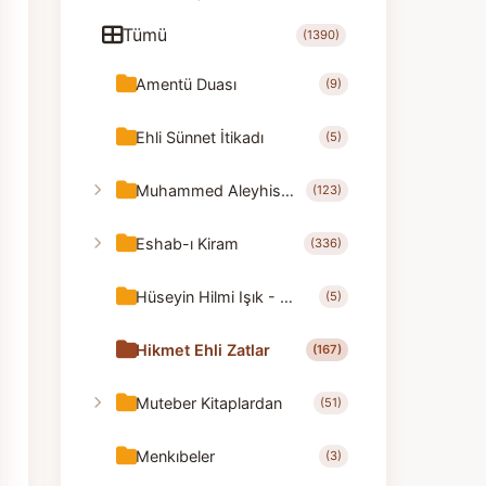
Tümü
(1390)
Amentü Duası
(9)
Ehli Sünnet İtikadı
(5)
Muhammed Aleyhisselam
(123)
Eshab-ı Kiram
(336)
Hüseyin Hilmi Işık - Nasihatler
(5)
Hikmet Ehli Zatlar
(167)
Muteber Kitaplardan
(51)
Menkıbeler
(3)