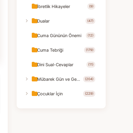
İbretlik Hikayeler
(9)
Dualar
(47)
Cuma Gününün Önemi
(12)
Cuma Tebriği
(179)
Dini Sual-Cevaplar
(11)
Mübarek Gün ve Geceler
(204)
Çocuklar İçin
(229)