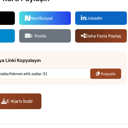
NextSosyal
LinkedIn
Daha Fazla Paylaş
E-Posta
a Linki Kopyalayın
Kopyala
E-Kartı İndir