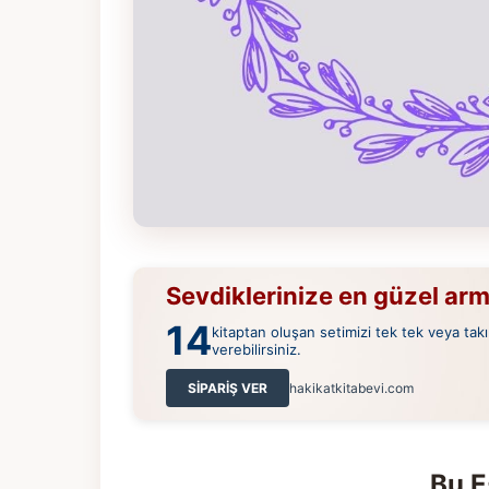
Sevdiklerinize en güzel ar
14
kitaptan oluşan setimizi tek tek veya takı
verebilirsiniz.
SİPARİŞ VER
hakikatkitabevi.com
Bu E