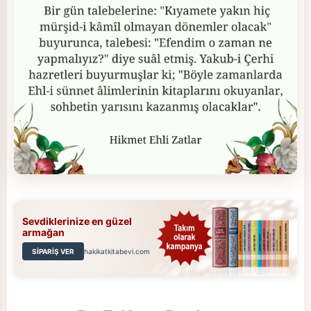
Sevdiklerinize en güzel
armağan
SİPARİŞ VER
hakikatkitabevi.com