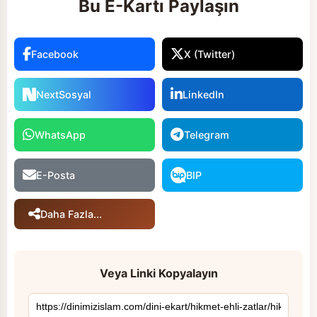
Bu E-Kartı Paylaşın
Facebook
X (Twitter)
NextSosyal
LinkedIn
WhatsApp
Telegram
E-Posta
BIP
Daha Fazla...
Veya Linki Kopyalayın