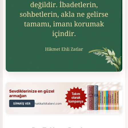
Sevdiklerinize en güzel
armağan
SİPARİŞ VER
hakikatkitabevi.com