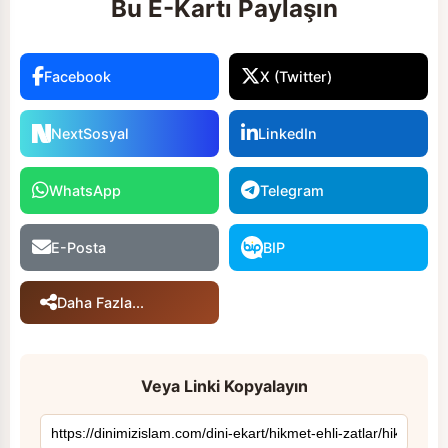
Bu E-Kartı Paylaşın
Facebook
X (Twitter)
NextSosyal
LinkedIn
WhatsApp
Telegram
E-Posta
BIP
Daha Fazla...
Veya Linki Kopyalayın