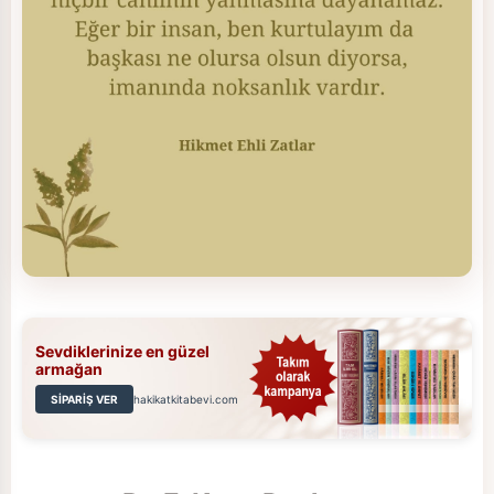
Sevdiklerinize en güzel
armağan
SİPARİŞ VER
hakikatkitabevi.com