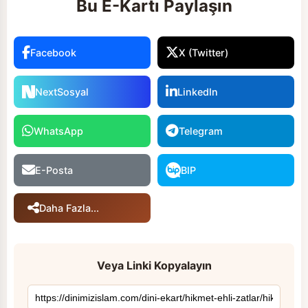
Bu E-Kartı Paylaşın
Facebook
X (Twitter)
NextSosyal
LinkedIn
WhatsApp
Telegram
E-Posta
BIP
Daha Fazla...
Veya Linki Kopyalayın