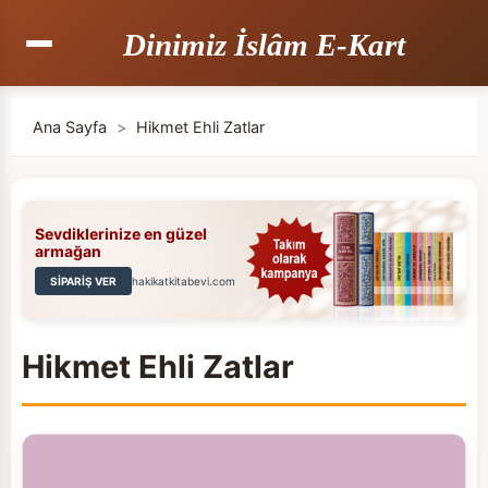
Dinimiz İslâm E-Kart
Ana Sayfa
>
Hikmet Ehli Zatlar
Sevdiklerinize en güzel
armağan
SİPARİŞ VER
hakikatkitabevi.com
Hikmet Ehli Zatlar