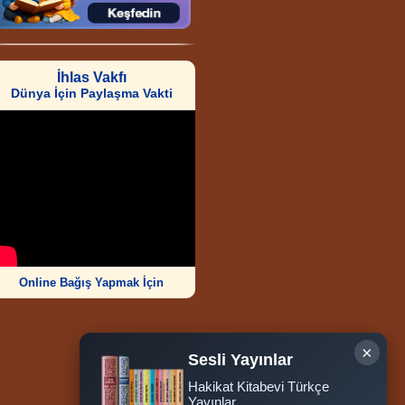
İhlas Vakfı
Dünya İçin Paylaşma Vakti
Online Bağış Yapmak İçin
×
Sesli Yayınlar
Hakikat Kitabevi Türkçe
Ziyaretçi Sayısı
Yayınlar
252.011.407