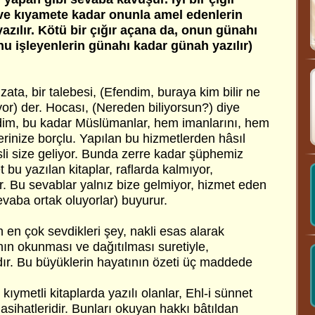
ve kıyamete kadar onunla amel edenlerin
azılır. Kötü bir çığır açana da, onun günahı
u işleyenlerin günahı kadar günah yazılır)
zata, bir talebesi, (Efendim, buraya kim bilir ne
or) der. Hocası, (Nereden biliyorsun?) diye
ndim, bu kadar Müslümanlar, hem imanlarını, hem
lerinize borçlu. Yapılan bu hizmetlerden hâsıl
sli size geliyor. Bunda zerre kadar şüphemiz
 bu yazılan kitaplar, raflarda kalmıyor,
r. Bu sevablar yalnız bize gelmiyor, hizmet eden
vaba ortak oluyorlar) buyurur.
n en çok sevdikleri şey, nakli esas alarak
ının okunması ve dağıtılması suretiyle,
dır. Bu büyüklerin hayatının özeti üç maddede
kıymetli kitaplarda yazılı olanlar, Ehl-i sünnet
 nasihatleridir. Bunları okuyan hakkı bâtıldan