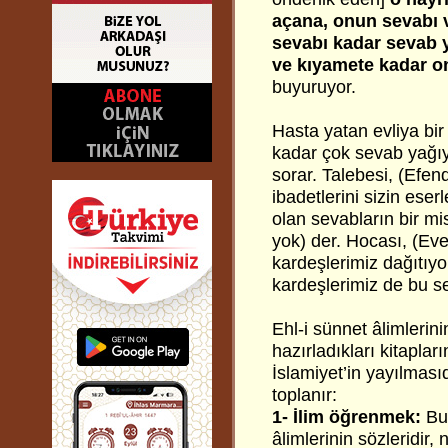
açana, onun sevabı 
sevabı kadar sevab y
ve kıyamete kadar on
buyuruyor.
Hasta yatan evliya bir 
kadar çok sevab yağıy
sorar. Talebesi, (Efe
ibadetlerini sizin eser
olan sevabların bir mi
yok) der. Hocası, (Evet
kardeşlerimiz dağıtıyo
kardeşlerimiz de bu se
Ehl-i sünnet âlimlerini
hazırladıkları kitaplar
İslamiyet’in yayılması
toplanır:
1- İlim öğrenmek:
Bu 
âlimlerinin sözleridir,