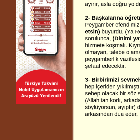
ayırır, asla doğru yo
2- Başkalarına öğre
Peygamber efendimiz
etsin)
buyurdu. (Ya Res
sorulunca,
(Dinimi ya
hizmete koşmalı. Kıym
olmayan, talebe olama
peygamberlik vazifesi
şefaat edecektir.
3- Birbirimizi sevme
hep içeriden yıkılmıştı
sebep olacak bir söz
(Allah’tan kork, arkada
söylüyorsun, ayıptır)
arkasından dua eder, 