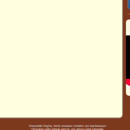
Sitemizdeki bilgiler, bütün insanların istifadesi için hazırlanmıştır.
Orijinaline sadık kalmak şartıyla, izin almaya gerek kalmadan,