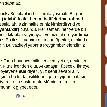
ldan sapmaz.
tmek:
Bu kitapları her tarafa yaymalı.
Bir gün
,
(Allahü teâlâ, benim halifelerime rahmet
ulallah, sizin halifeleriniz kimlerdir?) diye
yanlardır)
buyurdu. Her zaman, her yerde bu
etli kitapları yaymayan ve hizmetlere yardımcı
z. Bu ikisini yapanı alnından öperler, çünkü bu
dir. Bu vazifeyi yapana Peygamber efendimiz
k:
Tarih boyunca milletler, cemiyetler, devletler
r. Fitne içeriden olur. Arkadaşını üzecek, fitneye
 söyleyene
sus
diyen, yüz şehit sevabı alır.
şının bu kadar iyiliklerini görmeyip bir hatasını
 diyerek onu susturmalı. Mümin, müminin
münafık gıybet eder.
Geri dön