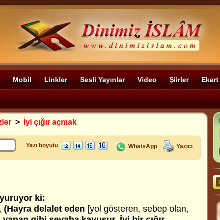
Mobil
Linkler
Sesli Yayınlar
Video
Şiirler
Ekart
zler
>
İyi çığır açmak
Yazı boyutu
WhatsApp
Yazıcı
yuruyor ki:
,
(Hayra delalet eden
[yol gösteren, sebep olan,
 yapan gibi sevaba kavuşur.
İyi bir çığır