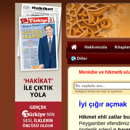
Hakkımızda
Kitaplar
Diller
Menkıbe ve hikmetli sö
Aradığınız kelime sarı renk ile işaretlenir.
İyi çığır açmak
Hikmet ehli zatlar bu
Peygamber efendimiz
önderlik eden]
o hayrı