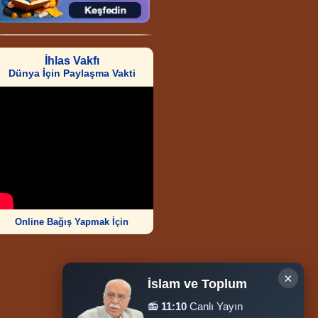
İhlas Vakfı
Dünya İçin Paylaşma Vakti
Online Bağış Yapmak İçin
×
İslam ve Toplum
📻
11:10
Canlı Yayın
Ziyaretçi Sayısı
252.008.857