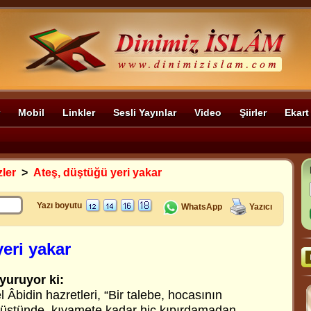
Mobil
Linkler
Sesli Yayınlar
Video
Şiirler
Ekart
zler
>
Ateş, düştüğü yeri yakar
Yazı boyutu
WhatsApp
Yazıcı
eri yakar
yuruyor ki:
l Âbidin hazretleri, “Bir talebe, hocasının
n üstünde, kıyamete kadar hiç kıpırdamadan,