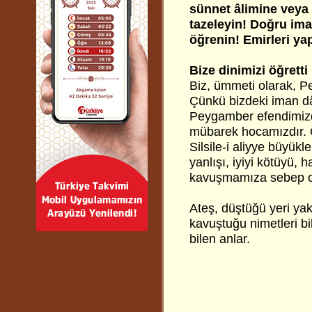
sünnet âlimine veya 
tazeleyin! Doğru ima
öğrenin! Emirleri ya
Bize dinimizi öğretti
Biz, ümmeti olarak, 
Çünkü bizdeki iman dâh
Peygamber efendimizd
mübarek hocamızdır. O
Silsile-i aliyye büyükle
yanlışı, iyiyi kötüyü, 
kavuşmamıza sebep ol
Ateş, düştüğü yeri yak
kavuştuğu nimetleri bi
bilen anlar.