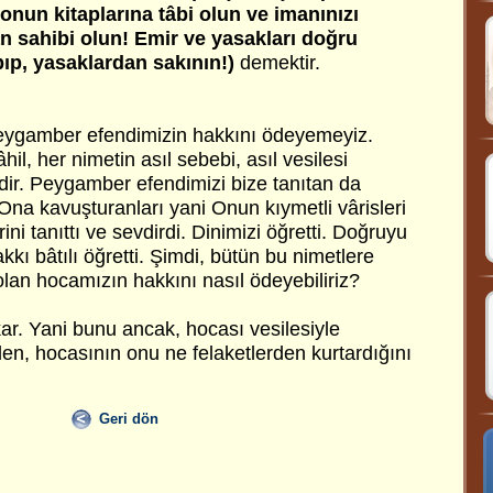
onun kitaplarına tâbi olun ve imanınızı
n sahibi olun! Emir ve yasakları doğru
pıp, yasaklardan sakının!)
demektir.
Peygamber efendimizin hakkını ödeyemeyiz.
il, her nimetin asıl sebebi, asıl vesilesi
ir. Peygamber efendimizi bize tanıtan da
na kavuşturanları yani Onun kıymetli vârisleri
rini tanıttı ve sevdirdi. Dinimizi öğretti. Doğruyu
hakkı bâtılı öğretti. Şimdi, bütün bu nimetlere
an hocamızın hakkını nasıl ödeyebiliriz?
ar. Yani bunu ancak, hocası vesilesiyle
len, hocasının onu ne felaketlerden kurtardığını
Geri dön