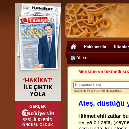
Hakkımızda
Kitaplar
Diller
Menkıbe ve hikmetli sö
Aradığınız kelime sarı renk ile işaretlenir.
Ateş, düştüğü y
Hikmet ehli zatlar bu
Evliya bir zata, (Zeyne
karşısında, kor ateşi