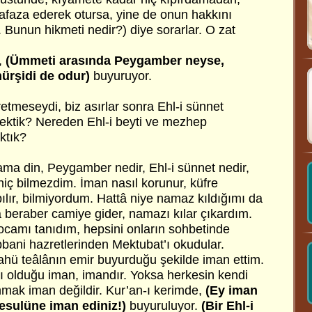
afaza ederek otursa, yine de onun hakkını
Bunun hikmeti nedir?) diye sorarlar. O zat
,
(Ümmeti arasında Peygamber neyse,
ürşidi de odur)
buyuruyor.
etmeseydi, biz asırlar sonra Ehl-i sünnet
ecektik? Nereden Ehl-i beyti ve mezhep
ktık?
ma din, Peygamber nedir, Ehl-i sünnet nedir,
iç bilmezdim. İman nasıl korunur, küfre
lır, bilmiyordum. Hattâ niye namaz kıldığımı da
beraber camiye gider, namazı kılar çıkardım.
amı tanıdım, hepsini onların sohbetinde
ani hazretlerinden Mektubat’ı okudular.
Allahü teâlânın emir buyurduğu şekilde iman ettim.
 olduğu iman, imandır. Yoksa herkesin kendi
anmak iman değildir. Kur’an-ı kerimde,
(Ey iman
Resulüne iman ediniz!)
buyuruluyor.
(Bir Ehl-i