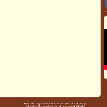
Sitemizdeki bilgiler, bütün insanların istifadesi için hazırlanmıştır.
Orijinaline sadık kalmak şartıyla, izin almaya gerek kalmadan,