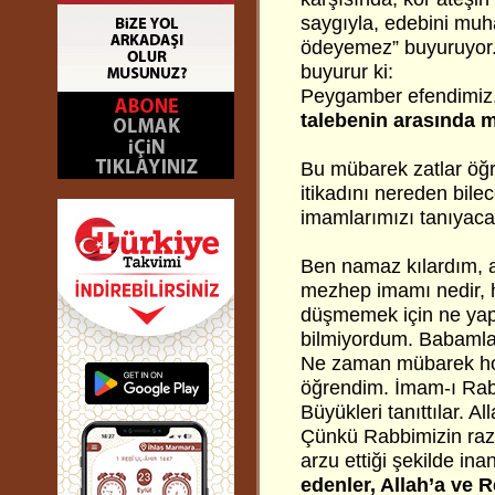
saygıyla, edebini muh
ödeyemez” buyuruyor. 
buyurur ki:
Peygamber efendimiz
talebenin arasında m
Bu mübarek zatlar öğr
itikadını nereden bil
imamlarımızı tanıyaca
Ben namaz kılardım, a
mezhep imamı nedir, h
düşmemek için ne yapı
bilmiyordum. Babamla 
Ne zaman mübarek hoc
öğrendim. İmam-ı Rabb
Büyükleri tanıttılar. 
Çünkü Rabbimizin razı
arzu ettiği şekilde in
edenler, Allah’a ve 