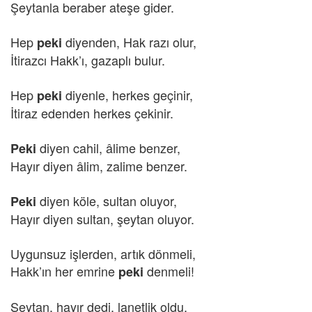
Şeytanla beraber ateşe gider.
Hep
diyenden, Hak razı olur,
peki
İtirazcı Hakk’ı, gazaplı bulur.
Hep
diyenle, herkes geçinir,
peki
İtiraz edenden herkes çekinir.
diyen cahil, âlime benzer,
Peki
Hayır diyen âlim, zalime benzer.
diyen köle, sultan oluyor,
Peki
Hayır diyen sultan, şeytan oluyor.
Uygunsuz işlerden, artık dönmeli,
Hakk’ın her emrine
denmeli!
peki
Şeytan, hayır dedi, lanetlik oldu,