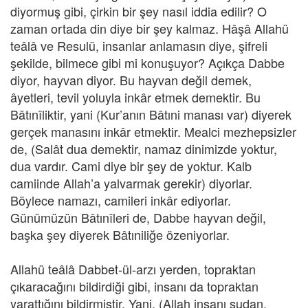
diyormuş gibi, çirkin bir şey nasıl iddia edilir? O
zaman ortada din diye bir şey kalmaz. Hâşâ Allahü
teâlâ ve Resulü, insanlar anlamasın diye, şifreli
şekilde, bilmece gibi mi konuşuyor? Açıkça Dabbe
diyor, hayvan diyor. Bu hayvan değil demek,
âyetleri, tevil yoluyla inkâr etmek demektir. Bu
Bâtınîliktir, yani (Kur’anın Bâtıni manası var) diyerek
gerçek manasını inkâr etmektir. Mealci mezhepsizler
de, (Salât dua demektir, namaz dinimizde yoktur,
dua vardır. Cami diye bir şey de yoktur. Kalb
camiinde Allah’a yalvarmak gerekir) diyorlar.
Böylece namazı, camileri inkâr ediyorlar.
Günümüzün Bâtınîleri de, Dabbe hayvan değil,
başka şey diyerek Bâtıniliğe özeniyorlar.
Allahü teâlâ Dabbet-ül-arzı yerden, topraktan
çıkaracağını bildirdiği gibi, insanı da topraktan
yarattığını bildirmiştir. Yani, (Allah insanı sudan,