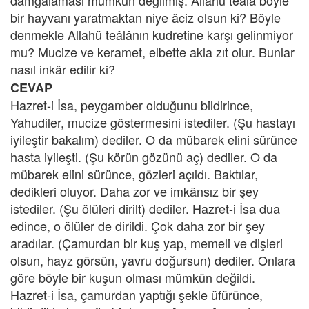
damgalaması mümkün değilmiş. Allahü teâlâ böyle
bir hayvanı yaratmaktan niye âciz olsun ki? Böyle
denmekle Allahü teâlânın kudretine karşı gelinmiyor
mu? Mucize ve keramet, elbette akla zıt olur. Bunlar
nasıl inkâr edilir ki?
CEVAP
Hazret-i İsa, peygamber olduğunu bildirince,
Yahudiler, mucize göstermesini istediler. (Şu hastayı
iyileştir bakalım) dediler. O da mübarek elini sürünce
hasta iyileşti. (Şu körün gözünü aç) dediler. O da
mübarek elini sürünce, gözleri açıldı. Baktılar,
dedikleri oluyor. Daha zor ve imkânsız bir şey
istediler. (Şu ölüleri dirilt) dediler. Hazret-i İsa dua
edince, o ölüler de dirildi. Çok daha zor bir şey
aradılar. (Çamurdan bir kuş yap, memeli ve dişleri
olsun, hayz görsün, yavru doğursun) dediler. Onlara
göre böyle bir kuşun olması mümkün değildi.
Hazret-i İsa, çamurdan yaptığı şekle üfürünce,