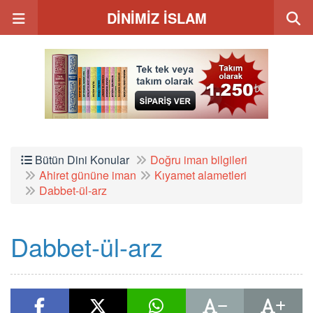
DİNİMİZ İSLAM
Bütün Dini Konular
Doğru iman bilgileri
Ahiret gününe iman
Kıyamet alametleri
Dabbet-ül-arz
Dabbet-ül-arz