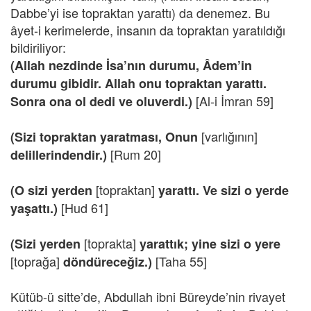
Dabbe’yi ise topraktan yarattı) da denemez. Bu
âyet-i kerimelerde, insanın da topraktan yaratıldığı
bildiriliyor:
(Allah nezdinde İsa’nın durumu, Âdem’in
durumu gibidir. Allah onu topraktan yarattı.
[Al-i İmran 59]
Sonra ona ol dedi ve oluverdi.)
[varlığının]
(Sizi topraktan yaratması, Onun
[Rum 20]
delillerindendir.)
[topraktan]
(O
sizi yerden
yarattı. Ve sizi o yerde
[Hud 61]
yaşattı.)
[toprakta]
(Sizi yerden
yarattık; yine sizi o yere
[toprağa]
[Taha 55]
döndüreceğiz.)
Kütüb-ü sitte’de, Abdullah ibni Büreyde’nin rivayet