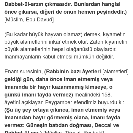
Dabbet-ül-arzın çıkmasıdır. Bunlardan hangisi
önce çıkarsa, diğeri de onun hemen peşindedir.)
[Müslim, Ebu Davud]
(Bu kadar büyük hayvan olamaz) demek, kıyametin
büyük alametlerini inkâr etmek olur. Zaten kıyametin
büyük alametlerinin hepsi olağanüstü olaylardır.
İnanmayanların kabul etmesi mümkün değildir.
Enam suresinin,
[alametleri]
(Rabbinin bazı âyetleri
geldiği gün, daha önce iman etmemiş veya
imanında bir hayır kazanmamış kimseye, o
mealindeki 158.
günkü imanı fayda vermez)
âyetini açıklayan Peygamber efendimiz buyurdu ki:
(Şu üç şey ortaya çıkınca, iman etmemiş veya
imanından hayır görmemiş olana, imanı fayda
vermez: Güneşin batıdan doğması, Deccal ve
[Müslim, Tirmizi, Beyheki]
Dabbet-ül-arz.)