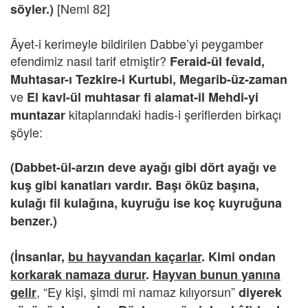
[Neml 82]
söyler.)
Âyet-i kerimeyle bildirilen Dabbe’yi peygamber
efendimiz nasıl tarif etmiştir?
Feraid-ül fevaid,
Muhtasar-ı Tezkire-i Kurtubi, Megarib-üz-zaman
ve
El kavl-ül muhtasar fi alamat-il Mehdi-yi
kitaplarındaki hadis-i şeriflerden birkaçı
muntazar
şöyle:
(Dabbet-ül-arzın deve ayağı gibi dört ayağı ve
kuş gibi kanatları vardır. Başı öküz başına,
kulağı fil kulağına, kuyruğu ise koç kuyruğuna
benzer.)
(İnsanlar,
bu hayvandan kaçarlar
. Kimi ondan
korkarak namaza durur
.
Hayvan bunun yanına
, “Ey kişi, şimdi mi namaz kılıyorsun”
gelir
diyerek