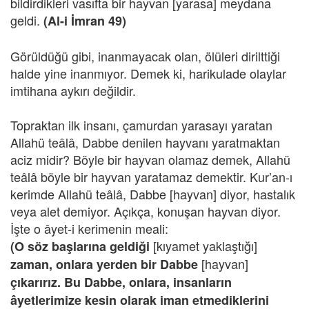
bildirdikleri vasıfta bir hayvan [yarasa] meydana
geldi.
(Al-i İmran 49)
Görüldüğü gibi, inanmayacak olan, ölüleri dirilttiği
halde yine inanmıyor. Demek ki, harikulade olaylar
imtihana aykırı değildir.
Topraktan ilk insanı, çamurdan yarasayı yaratan
Allahü teâlâ, Dabbe denilen hayvanı yaratmaktan
aciz midir? Böyle bir hayvan olamaz demek, Allahü
teâlâ böyle bir hayvan yaratamaz demektir. Kur’an-ı
kerimde Allahü teâlâ, Dabbe [hayvan] diyor, hastalık
veya alet demiyor. Açıkça, konuşan hayvan diyor.
İşte o âyet-i kerimenin meali:
[kıyamet yaklaştığı]
(O söz başlarına geldiği
[hayvan]
zaman, onlara yerden bir Dabbe
çıkarırız. Bu Dabbe, onlara, insanların
âyetlerimize kesin olarak iman etmediklerini