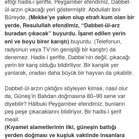
ettiği hadis-i şerifte, Peygamber efendimiz, Dabbet-
ül-arzın çıkacağı yeri göstermiştir. Abdullah ibni
Büreyde,
(Mekke’ye yakın olup etrafı kum olan bir
yerde, Resulullah efendimiz, “Dabbet-ül-arz
buradan çıkacak” buyurdu. İşaret edilen yerin
buyurdu. (Telefonun,
eni ve boyu birer karıştı)
radyonun veya TV’nin genişliği bir karıştır) da
denemez. Hadis-i şerifte, Dabbe’nin değil, çıkacağı
yerin bir karış olduğu bildiriliyor. Bir karışlık yer
yarılarak, oradan daha büyük bir hayvan da çıkabilir.
Dabbet-ül-arzın çıktığını söyleyen kimse, nasıl olur
da, Güneş’in Batıdan doğmasına 80–90 sene var
diyebilir? Hâlbuki Peygamber efendimiz, bunların
peş peşe çıkacaklarını bildiriyor. Bir hadis-i şerif
meali:
(Kıyamet alametlerinin ilki, güneşin battığı
yerden doğması ve kuşluk vaktinde insanlara