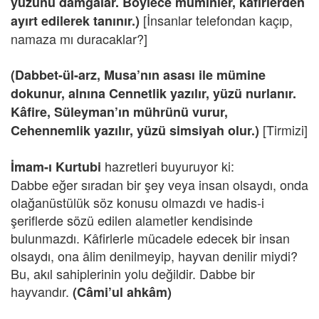
yüzünü damgalar. Böylece müminler, kâfirlerden
[İnsanlar telefondan kaçıp,
ayırt edilerek tanınır.)
namaza mı duracaklar?]
(Dabbet-ül-arz, Musa’nın asası ile mümine
dokunur, alnına Cennetlik yazılır, yüzü nurlanır.
Kâfire, Süleyman’ın mührünü vurur,
[Tirmizi]
Cehennemlik yazılır, yüzü simsiyah olur.)
hazretleri buyuruyor ki:
İmam-ı Kurtubi
Dabbe eğer sıradan bir şey veya insan olsaydı, onda
olağanüstülük söz konusu olmazdı ve hadis-i
şeriflerde sözü edilen alametler kendisinde
bulunmazdı. Kâfirlerle mücadele edecek bir insan
olsaydı, ona âlim denilmeyip, hayvan denilir miydi?
Bu, akıl sahiplerinin yolu değildir. Dabbe bir
hayvandır.
(Câmi’ul ahkâm)