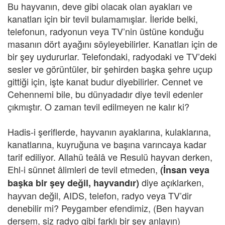
Bu hayvanın, deve gibi olacak olan ayakları ve
kanatları için bir tevil bulamamışlar. İleride belki,
telefonun, radyonun veya TV’nin üstüne konduğu
masanın dört ayağını söyleyebilirler. Kanatları için de
bir şey uydururlar. Telefondaki, radyodaki ve TV’deki
sesler ve görüntüler, bir şehirden başka şehre uçup
gittiği için, işte kanat budur diyebilirler. Cennet ve
Cehennemi bile, bu dünyadadır diye tevil edenler
çıkmıştır. O zaman tevil edilmeyen ne kalır ki?
Hadis-i şeriflerde, hayvanın ayaklarına, kulaklarına,
kanatlarına, kuyruğuna ve başına varıncaya kadar
tarif ediliyor. Allahü teâlâ ve Resulü hayvan derken,
Ehl-i sünnet âlimleri de tevil etmeden,
(İnsan veya
diye açıklarken,
başka bir şey değil, hayvandır)
hayvan değil, AIDS, telefon, radyo veya TV’dir
denebilir mi? Peygamber efendimiz, (Ben hayvan
dersem, siz radyo gibi farklı bir şey anlayın)